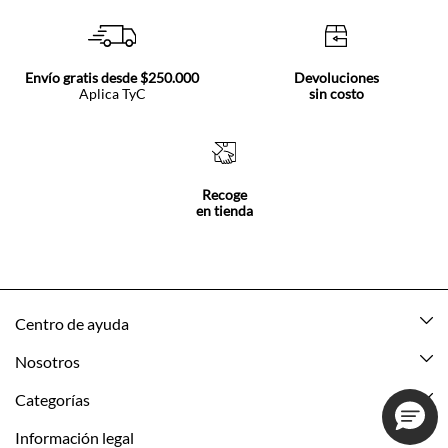
Envío gratis desde $250.000
Devoluciones
Aplica TyC
sin costo
Recoge
en tienda
Centro de ayuda
Mis pedidos
Nosotros
Rastrea tu pedido
Acerca de Tennis
Categorías
Devoluciones
Tennis Ecuador
Nuevo
Información legal