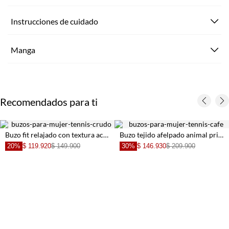
Instrucciones de cuidado
Manga
Recomendados para ti
Buzo fit relajado con textura acanalada en punto crudo para mujer
Buzo tejido afelpado animal print con diseño limpio para mujer
20%
$ 119.920
$ 149.900
30%
$ 146.930
$ 209.900