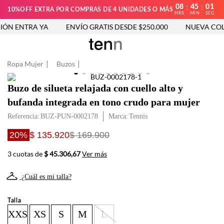
08
45
01
:
:
10%OFF EXTRA POR COMPRAS DE 4 UNIDADES O MÁS
HRS
MIN
SEG
ÓN ENTRA YA
ENVÍO GRATIS DESDE $250.000
NUEVA COLE
Ropa Mujer
Buzos
Buzo de silueta relajada con cuello alto y
bufanda integrada en tono crudo para mujer
Referencia
:
BUZ-PUN-0002178
Tennis
20%
$ 135.920
$ 169.900
3 cuotas de
$ 45.306,67
Ver más
¿Cuál es mi talla?
Talla
XXS
XS
S
M
L