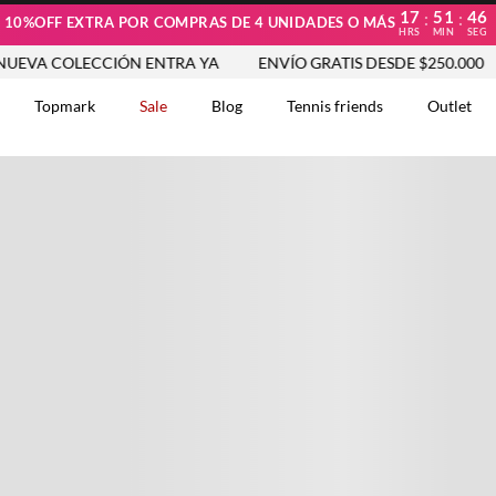
17
51
46
:
:
10%OFF EXTRA POR COMPRAS DE 4 UNIDADES O MÁS
HRS
MIN
SEG
OLECCIÓN ENTRA YA
ENVÍO GRATIS DESDE $250.000
NUE
Topmark
Sale
Blog
Tennis friends
Outlet
DOS
Comentarios