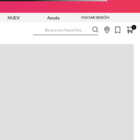
VA COLECCIÓN VER AHORA
Ayuda
ENVÍO GRATIS DESDE $250.000
Busca tus favoritos
0
Ver más información
Ver más
Ver guía de tallas
NO DISPONIBLE
ENVÍO GRATIS DESDE:
$ 250.000
Ver más
COMPRA SEGURA
Ver más
DEVOLUCIONES SIN COSTO
Ver más