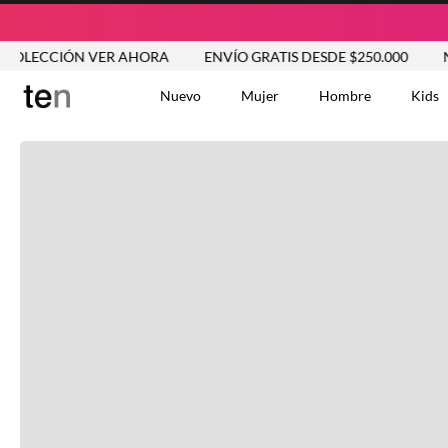
IÓN VER AHORA
ENVÍO GRATIS DESDE $250.000
NUEVA C
Nuevo
Mujer
Hombre
Kids
TÉRMINOS MÁS BUSCA
Vestidos
1
.
Blusas
2
.
Jeans Mujer
3
.
Chaleco
4
.
Falda
5
.
Vestido
6
.
Chaqueta
7
.