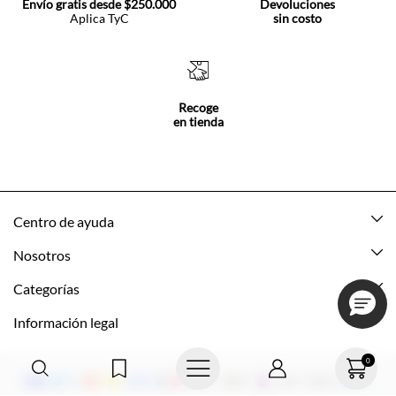
Envío gratis desde $250.000
Devoluciones
Aplica TyC
sin costo
Recoge
en tienda
Centro de ayuda
Mis pedidos
Nosotros
Rastrea tu pedido
Acerca de Tennis
Categorías
Devoluciones
Tennis Ecuador
Nuevo
Información legal
Mi cuenta
Nuestras tiendas
Mujer
Promociones vigentes
0
Cómo comprar
Tns Friends
Hombre
Política de envio y devolución