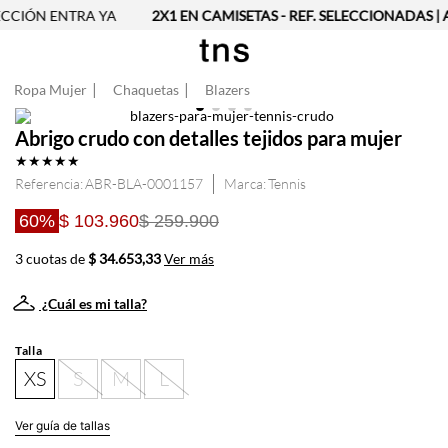
CCIÓN ENTRA YA
2X1 EN CAMISETAS - REF. SELECCIONADAS | 
Ropa Mujer
Chaquetas
Blazers
Abrigo crudo con detalles tejidos para mujer
★
★
★
★
★
Referencia
:
ABR-BLA-0001157
Tennis
60%
$ 103.960
$ 259.900
3 cuotas de
$ 34.653,33
Ver más
¿Cuál es mi talla?
Talla
XS
S
M
L
Ver guía de tallas