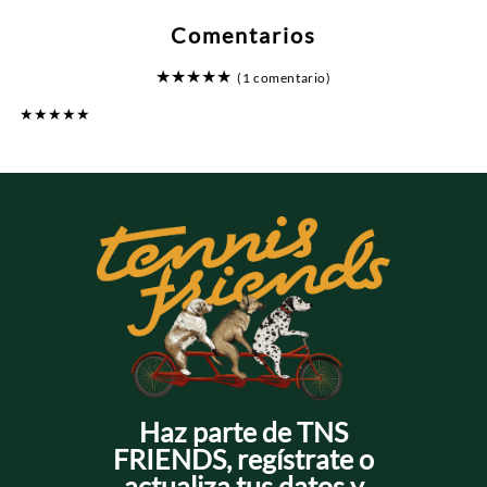
Comentarios
★
★
★
★
★
(1 comentario)
★
★
★
★
★
Comprador verificado
Enviado
1 año atrás
por
Gabriel
Excelente prenda. Recomendado totalmente.
Haz parte de TNS
FRIENDS, regístrate o
actualiza tus datos y