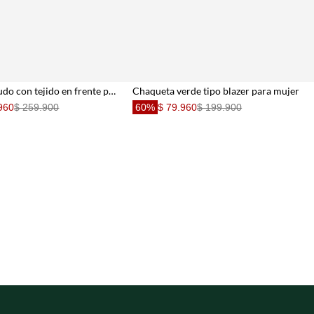
Chaqueta crudo con tejido en frente para mujer
Chaqueta verde tipo blazer para mujer
960
$ 259.900
60%
$ 79.960
$ 199.900