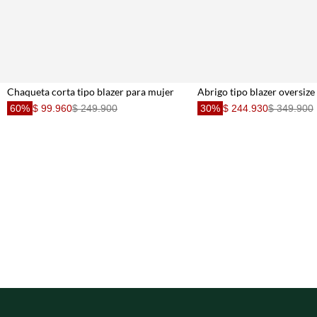
Chaqueta corta tipo blazer para mujer
60%
$ 99.960
$ 249.900
30%
$ 244.930
$ 349.900