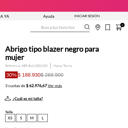
ENVÍO GRATIS DESDE $250.000
Ayuda
Busca tus favoritos
0
Abrigo tipo blazer negro para
mujer
Referencia
:
ABR-BLA-0001333
Tennis
30%
$ 188.930
$ 269.900
3 cuotas de
$ 62.976,67
Ver más
¿Cuál es mi talla?
Talla
XS
S
M
L