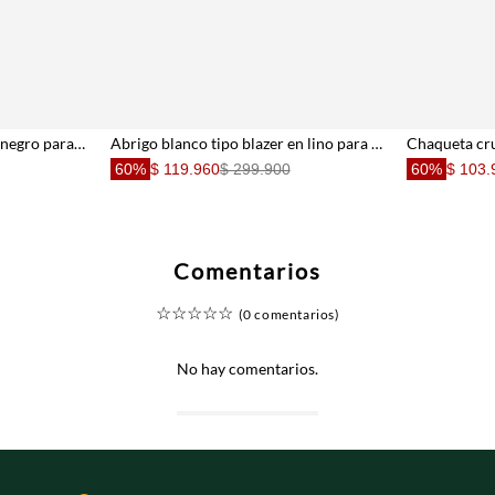
Abrigo tipo blazer oversize negro para mujer
Abrigo blanco tipo blazer en lino para mujer
60%
$ 119.960
$ 299.900
60%
$ 103.
Comentarios
☆
☆
☆
☆
☆
(0 comentarios)
No hay comentarios.