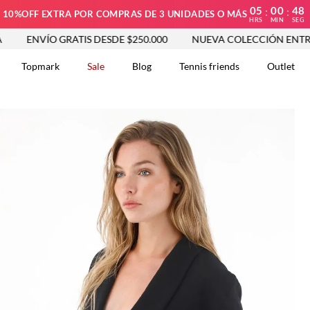
05
00
47
:
:
10%OFF EXTRA POR COMPRAS DE 3 UNIDADES O MÁS
HRS
MIN
SEG
VÍO GRATIS DESDE $250.000
NUEVA COLECCIÓN ENTRA YA
Topmark
Sale
Blog
Tennis friends
Outlet
DOS