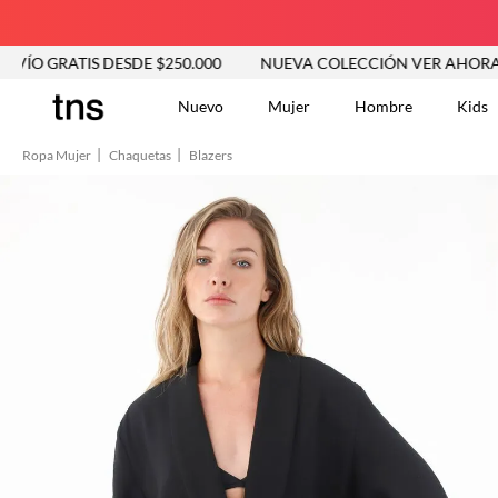
RATIS DESDE $250.000
NUEVA COLECCIÓN VER AHORA
EN
Nuevo
Mujer
Hombre
Kids
Ropa Mujer
Chaquetas
Blazers
TÉRMINOS MÁS BUSCA
Tshirts
1
.
Vestidos
2
.
Jeans Mujer
3
.
Blusas
4
.
Chaleco
5
.
Falda
6
.
Vestido
7
.
Chaqueta
8
.
Short
9
.
Camisetas Mujer
10
.