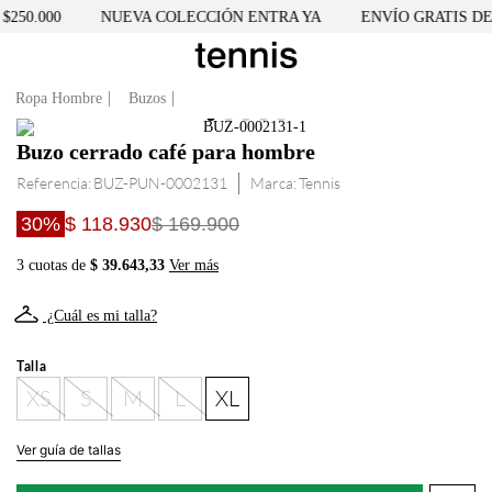
250.000
NUEVA COLECCIÓN ENTRA YA
ENVÍO GRATIS DESD
Ropa Hombre
Buzos
Buzo cerrado café para hombre
Referencia
:
BUZ-PUN-0002131
Tennis
30%
$ 118.930
$ 169.900
3 cuotas de
$ 39.643,33
Ver más
¿Cuál es mi talla?
Talla
XS
S
M
L
XL
Ver guía de tallas