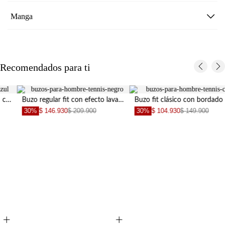
Manga
Recomendados para ti
Buzo regular fit con efecto lavado en algodón negro para hombre
Buzo fit clásico con bordado minimal en algodón café para hombre
30%
$ 146.930
$ 209.900
30%
$ 104.930
$ 149.900
+
+