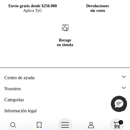
Envío gratis desde $250.000
Devoluciones
Aplica TyC
sin costo
Recoge
en tienda
Centro de ayuda
Mis pedidos
Nosotros
Rastrea tu pedido
Acerca de Tennis
Categorías
Devoluciones
Tennis Ecuador
Nuevo
Información legal
Mi cuenta
Nuestras tiendas
Mujer
Promociones vigentes
0
Cómo comprar
Tns Friends
Hombre
Política de envio y devolución