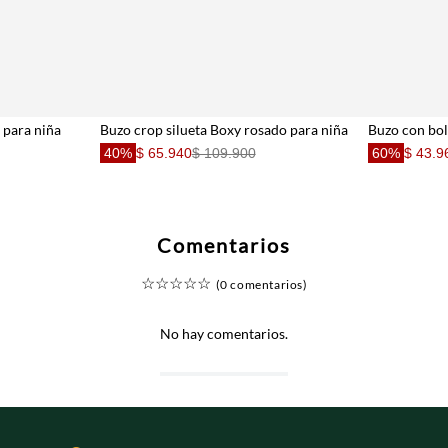
 para niña
Buzo crop silueta Boxy rosado para niña
40%
$ 65.940
$ 109.900
60%
$ 43.9
Comentarios
☆
☆
☆
☆
☆
(0 comentarios)
No hay comentarios.