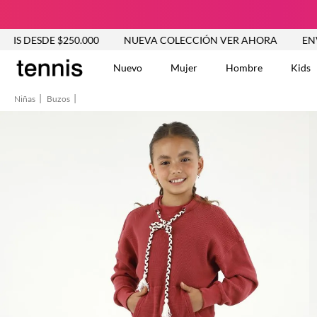
SDE $250.000
NUEVA COLECCIÓN VER AHORA
ENVÍO GRA
Nuevo
Mujer
Hombre
Kids
Niñas
Buzos
TÉRMINOS MÁS BUSCA
Vestidos
1
.
Blusas
2
.
Jeans Mujer
3
.
Chaleco
4
.
Falda
5
.
Vestido
6
.
Chaqueta
7
.
Short
8
.
Bermuda
9
.
Camisetas Mujer
10
.