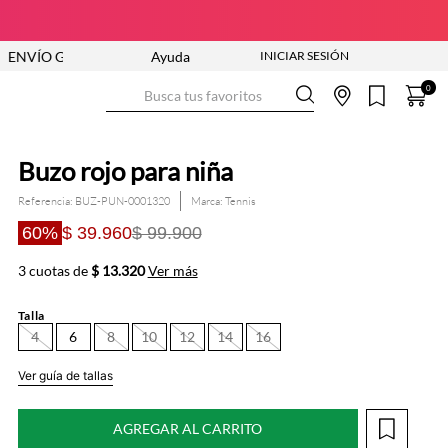
 GRATIS DESDE $250.000
Ayuda
NUEVA COLECCIÓN VER AHORA
Busca tus favoritos
0
Buzo rojo para niña
Referencia
:
BUZ-PUN-0001320
Tennis
60%
$ 39.960
$ 99.900
3 cuotas de
$ 13.320
Ver más
Talla
4
6
8
10
12
14
16
Ver guía de tallas
AGREGAR AL CARRITO