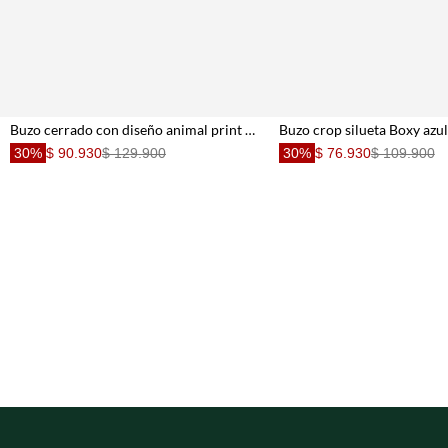
Buzo cerrado con diseño animal print para niña
Buzo crop silueta Boxy azul
30%
$ 90.930
$ 129.900
30%
$ 76.930
$ 109.900