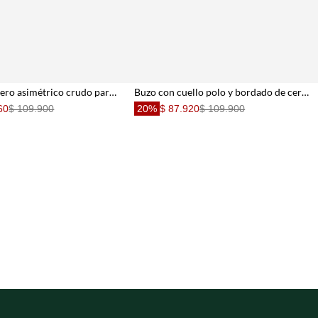
Buzo con bolero asimétrico crudo para niña
Buzo con cuello polo y bordado de cerezas en color crudo para niña
60
$ 109.900
20%
$ 87.920
$ 109.900