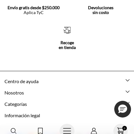
Envío gratis desde $250.000
Devoluciones
Aplica TyC
sin costo
Recoge
en tienda
Centro de ayuda
Mis pedidos
Nosotros
Rastrea tu pedido
Acerca de Tennis
Categorías
Devoluciones
Tennis Ecuador
Nuevo
Información legal
Mi cuenta
Nuestras tiendas
Mujer
Promociones vigentes
0
Cómo comprar
Tns Friends
Hombre