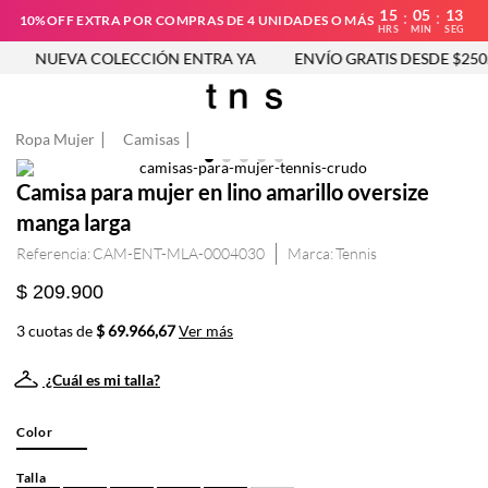
15
05
13
:
:
10%OFF EXTRA POR COMPRAS DE 4 UNIDADES O MÁS
HRS
MIN
SEG
NUEVA COLECCIÓN ENTRA YA
ENVÍO GRATIS DESDE $250.
Ropa Mujer
Camisas
Camisa para mujer en lino amarillo oversize
manga larga
Referencia
:
CAM-ENT-MLA-0004030
Tennis
$ 209.900
3 cuotas de
$ 69.966,67
Ver más
¿Cuál es mi talla?
Color
Talla