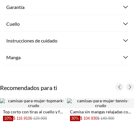
Garantía
Cuello
Instrucciones de cuidado
Manga
Recomendados para ti
Top corto con tiras al cuello y frunces en blanco para mujer
Camisa sin mangas relajadas con bordado floral blanco para mujer
10%
$ 116.910
$ 129.900
30%
$ 104.930
$ 149.900