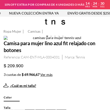
14
24
30
:
:
10%OFF EXTRA POR COMPRAS DE 4 UNIDADES O MÁS
HRS
MIN
SEG
NUEVA COLECCIÓN ENTRA YA
ENVÍO GRATIS DESDE $250.
Ropa Mujer
Camisas
Camisa para mujer lino azul fit relajado con
botones
Referencia
:
CAM-ENT-MLA-0004031
Tennis
$ 209.900
3 cuotas de
$ 69.966,67
Ver más
¿Cuál es mi talla?
Color
Talla