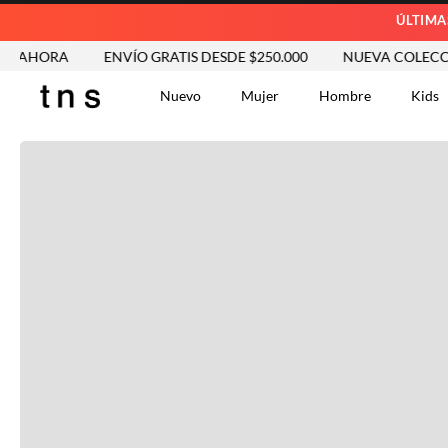
ÚLTIMA
AHORA
ENVÍO GRATIS DESDE $250.000
NUEVA COLECCIÓN
Nuevo
Mujer
Hombre
Kids
TÉRMINOS MÁS BUSCA
Tshirts
1
.
Vestidos
2
.
Jeans Mujer
3
.
Blusas
4
.
Chaleco
5
.
Falda
6
.
Vestido
7
.