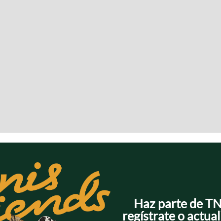
Haz parte de T
regístrate o actual