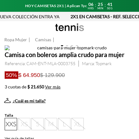
06
25
41
:
:
HOY CAMISETAS 2X1 | Aplican Tyc
HRS
MIN
SEG
EVA COLECCIÓN ENTRA YA
2X1 EN CAMISETAS - REF. SELECC
Ropa Mujer
Camisas
Camisa con boleros amplia crudo para mujer
Referencia
:
CAM-ENT-MLA-0003755
Topmark
50%
$ 64.950
$ 129.900
3 cuotas de
$ 21.650
Ver más
¿Cuál es mi talla?
Talla
XXS
XS
S
M
L
XL
Ver guía de tallas