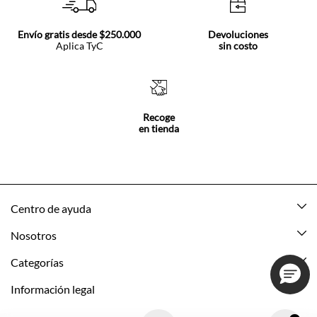
Envío gratis desde $250.000
Devoluciones
Aplica TyC
sin costo
Recoge
en tienda
Centro de ayuda
Mis pedidos
Nosotros
Rastrea tu pedido
Acerca de Tennis
Categorías
Devoluciones
Tennis Ecuador
Nuevo
Información legal
Mi cuenta
Nuestras tiendas
Mujer
Promociones vigentes