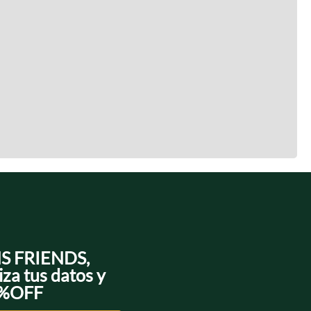
NS FRIENDS,
iza tus datos y
0%OFF