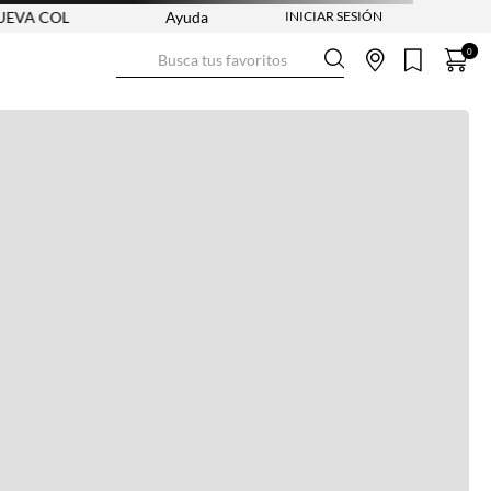
 COLECCIÓN VER AHORA
Ayuda
ENVÍO GRATIS DESDE $250.000
Busca tus favoritos
0
Ver más información
Ver más
Ver guía de tallas
NO DISPONIBLE
ENVÍO GRATIS DESDE:
$ 250.000
Ver más
COMPRA SEGURA
Ver más
DEVOLUCIONES SIN COSTO
Ver más