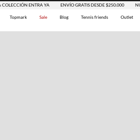
LECCIÓN ENTRA YA
ENVÍO GRATIS DESDE $250.000
NUEVA
Topmark
Sale
Blog
Tennis friends
Outlet
DOS
Comentarios