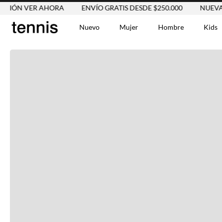
ÓN VER AHORA
ENVÍO GRATIS DESDE $250.000
NUEVA CO
Nuevo
Mujer
Hombre
Kids
TÉRMINOS MÁS BUSCA
Tshirts
1
.
Vestidos
2
.
Jeans Mujer
3
.
Blusas
4
.
Chaleco
5
.
Falda
6
.
Chaqueta
7
.
Vestido
8
.
Short
9
.
Camisetas Mujer
10
.