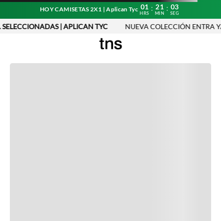
01
21
03
:
:
HOY CAMISETAS 2X1 | Aplican Tyc
HRS
MIN
SEG
. SELECCIONADAS | APLICAN TYC
NUEVA COLECCIÓN ENTRA YA