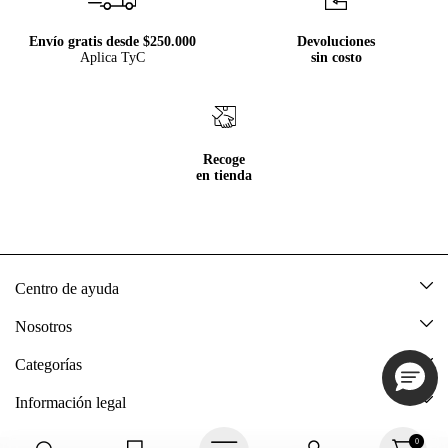
Envío gratis desde $250.000
Devoluciones
Aplica TyC
sin costo
Recoge
en tienda
Centro de ayuda
Mis pedidos
Nosotros
Rastrea tu pedido
Acerca de Tennis
Categorías
Devoluciones
Tennis Ecuador
Nuevo
Información legal
Mi cuenta
Nuestras tiendas
Mujer
Promociones vigentes
0