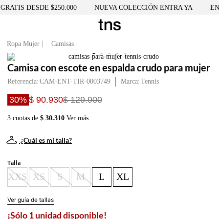
ATIS DESDE $250.000
NUEVA COLECCIÓN ENTRA YA
ENVÍ
Ropa Mujer
Camisas
Camisa con escote en espalda crudo para mujer
Referencia
:
CAM-ENT-TIR-0003749
Tennis
30%
$ 90.930
$ 129.900
3 cuotas de
$ 30.310
Ver más
¿Cuál es mi talla?
Talla
XXS
XS
S
M
L
XL
Ver guía de tallas
¡Sólo 1 unidad disponible!