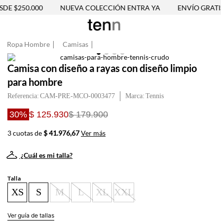
DE $250.000
NUEVA COLECCIÓN ENTRA YA
ENVÍO GRATIS 
Ropa Hombre
Camisas
Camisa con diseño a rayas con diseño limpio
para hombre
Referencia
:
CAM-PRE-MCO-0003477
Tennis
30%
$ 125.930
$ 179.900
3 cuotas de
$ 41.976,67
Ver más
¿Cuál es mi talla?
Talla
XS
S
M
L
XL
XXL
Ver guía de tallas