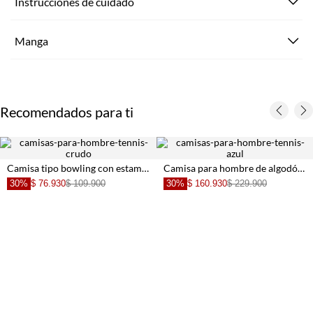
Instrucciones de cuidado
Manga
Recomendados para ti
Camisa tipo bowling con estampado de chiles para hombre
Camisa para hombre de algodón azul denim fit relajado con rayas verticales
30%
$ 76.930
$ 109.900
30%
$ 160.930
$ 229.900