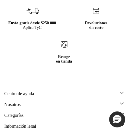
Envío gratis desde $250.000
Devoluciones
Aplica TyC
sin costo
Recoge
en tienda
Centro de ayuda
Mis pedidos
Nosotros
Rastrea tu pedido
Acerca de Tennis
Categorías
Devoluciones
Tennis Ecuador
Nuevo
Información legal