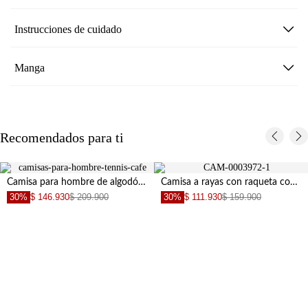
Instrucciones de cuidado
Manga
Recomendados para ti
Camisa para hombre de algodón beige fit relajado con acabado lavado
Camisa a rayas con raqueta con diseño minimalista para hombre
30%
$ 146.930
$ 209.900
30%
$ 111.930
$ 159.900