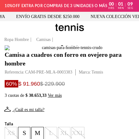
00
01
09
:
:
10%OFF EXTRA POR COMPRAS DE 3 UNIDADES O MÁS
HRS
MIN
SEG
A
ENVÍO GRATIS DESDE $250.000
NUEVA COLECCIÓN VER
Ropa Hombre
Camisas
Camisa a cuadros con forro en ovejero para
hombre
Referencia
:
CAM-PRE-MLA-0003383
Tennis
60%
$ 91.960
$ 229.900
3 cuotas de
$ 30.653,33
Ver más
¿Cuál es mi talla?
Talla
XS
S
M
L
XL
XXL