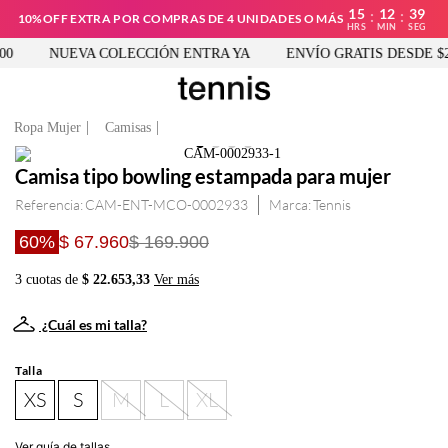
15
12
39
:
:
10%OFF EXTRA POR COMPRAS DE 4 UNIDADES O MÁS
HRS
MIN
SEG
0
NUEVA COLECCIÓN ENTRA YA
ENVÍO GRATIS DESDE $25
Ropa Mujer
Camisas
Camisa tipo bowling estampada para mujer
Referencia
:
CAM-ENT-MCO-0002933
Tennis
60%
$ 67.960
$ 169.900
3 cuotas de
$ 22.653,33
Ver más
¿Cuál es mi talla?
Talla
XS
S
M
L
XL
Ver guía de tallas