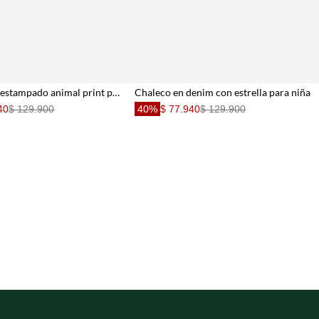
Chaleco con estampado animal print para niña
Chaleco en denim con estrella para niña
40
$ 129.900
40%
$ 77.940
$ 129.900