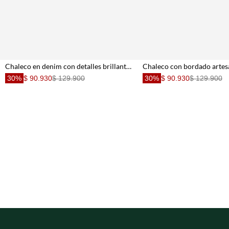
Chaleco en denim con detalles brillantes azul para niña
30%
$ 90.930
$ 129.900
30%
$ 90.930
$ 129.900