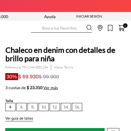
NUEVA COLECCIÓN ENTRA YA
Ayuda
ENVÍO GRATIS DESDE $250.000
Busca tus favoritos
0
Chaleco en denim con detalles de
brillo para niña
Referencia
:
TPI-CHA-0001154
Tennis
30%
$ 69.930
$ 99.900
3 cuotas de
$ 23.310
Ver más
Talla
4
6
8
10
12
14
16
Ver guía de tallas