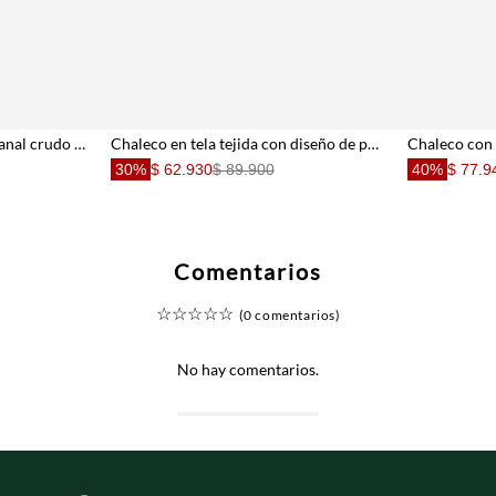
Chaleco con bordado artesanal crudo para niña
Chaleco en tela tejida con diseño de peces para niña
30%
$ 62.930
$ 89.900
40%
$ 77.9
Comentarios
☆
☆
☆
☆
☆
(0 comentarios)
No hay comentarios.