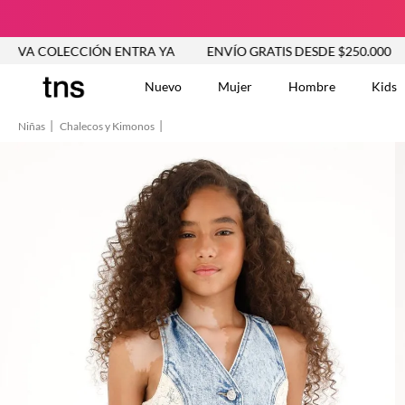
LECCIÓN ENTRA YA
ENVÍO GRATIS DESDE $250.000
NUEV
Nuevo
Mujer
Hombre
Kids
Niñas
Chalecos y Kimonos
TÉRMINOS MÁS BUSCA
Tshirts
1
.
Vestidos
2
.
Jeans Mujer
3
.
Blusas
4
.
Chaleco
5
.
Falda
6
.
Chaqueta
7
.
Vestido
8
.
Short
9
.
Camisetas Mujer
10
.