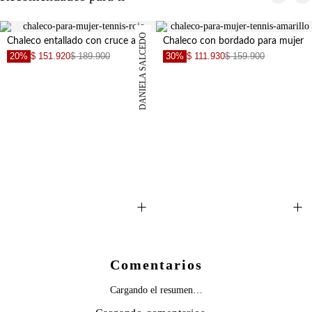
DANIELA SALCEDO
Chaleco entallado con cruce asimétrico y botones metalizados en marrón para mujer
Chaleco con bordado para mujer
20%
$ 151.920
$ 189.900
30%
$ 111.930
$ 159.900
+
+
Comentarios
Cargando el resumen…