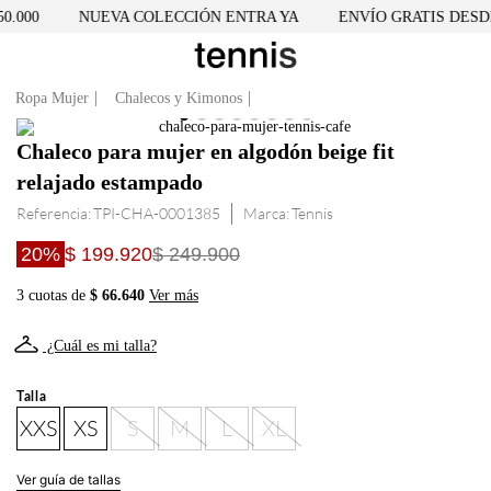
.000
NUEVA COLECCIÓN ENTRA YA
ENVÍO GRATIS DESDE 
Ropa Mujer
Chalecos y Kimonos
Chaleco para mujer en algodón beige fit
relajado estampado
Referencia
:
TPI-CHA-0001385
Tennis
20%
$ 199.920
$ 249.900
3 cuotas de
$ 66.640
Ver más
¿Cuál es mi talla?
Talla
XXS
XS
S
M
L
XL
Ver guía de tallas