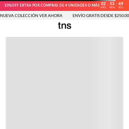
02
53
49
:
:
10%OFF EXTRA POR COMPRAS DE 4 UNIDADES O MÁS
HRS
MIN
SEG
UEVA COLECCIÓN VER AHORA
ENVÍO GRATIS DESDE $250.000