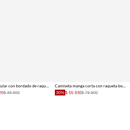
Camiseta regular con bordado de raquetas en algodón gris para hombre
Camiseta manga corta con raqueta bordada verde para hombre
20
$ 49.900
30%
$ 55.930
$ 79.900