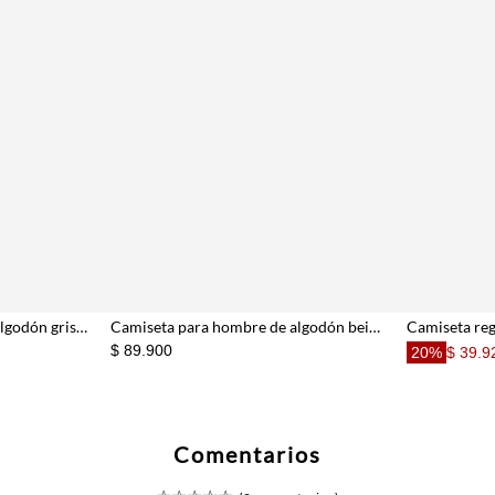
Camiseta para hombre en algodón gris claro corte regular con raquetas
Camiseta para hombre de algodón beige fit regular con raquetas
$ 89.900
20%
$ 39.9
Comentarios