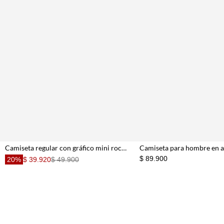
Camiseta regular con gráfico mini rock en algodón blanco para hombre
$ 89.900
20%
$ 39.920
$ 49.900