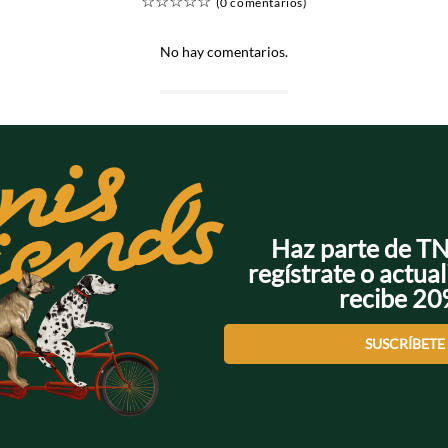
☆
☆
☆
☆
☆
(0 comentarios)
No hay comentarios.
Haz parte de T
regístrate o actual
recibe 2
SUSCRÍBETE