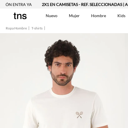
 ENTRA YA
2X1 EN CAMISETAS - REF. SELECCIONADAS | APLICA
Nuevo
Mujer
Hombre
Kids
Ropa Hombre
T-shirts
TÉRMINOS MÁS BUSCA
Vestidos
1
.
Blusas
2
.
Jeans Mujer
3
.
Chaleco
4
.
Falda
5
.
Vestido
6
.
Chaqueta
7
.
Short
8
.
Bermuda
9
.
Camisetas Mujer
10
.