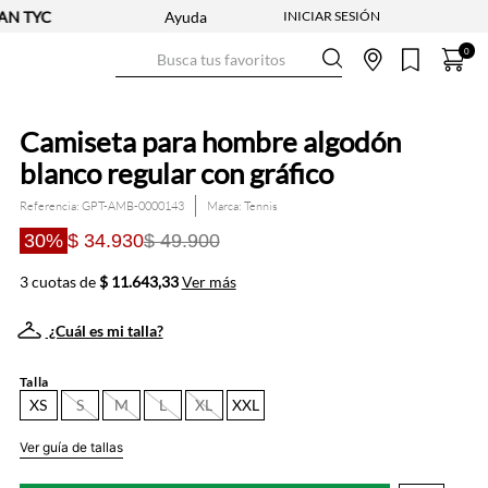
C
Ayuda
Busca tus favoritos
0
Camiseta para hombre algodón
blanco regular con gráfico
Referencia
:
GPT-AMB-0000143
Tennis
30%
$ 34.930
$ 49.900
3 cuotas de
$ 11.643,33
Ver más
¿Cuál es mi talla?
Talla
XS
S
M
L
XL
XXL
Ver guía de tallas