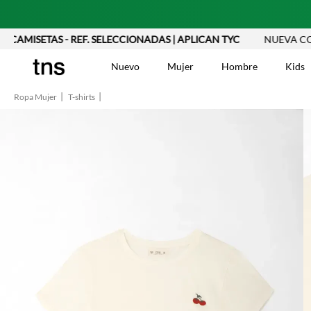
MISETAS - REF. SELECCIONADAS | APLICAN TYC
NUEVA COLEC
Nuevo
Mujer
Hombre
Kids
Ropa Mujer
T-shirts
TÉRMINOS MÁS BUSCA
Vestidos
1
.
Blusas
2
.
Jeans Mujer
3
.
Chaleco
4
.
Falda
5
.
Vestido
6
.
Chaqueta
7
.
Short
8
.
Bermuda
9
.
Camisetas Mujer
10
.