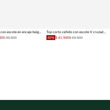
Top ajustado con escote en encaje beige para mujer
Top corto ceñido con escote V cruzado en algodón crudo para mujer
40
$ 89.900
40%
$ 41.940
$ 69.900