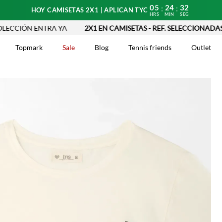
05
24
31
:
:
HOY CAMISETAS 2X1 | APLICAN TYC
HRS
MIN
SEG
CIÓN ENTRA YA
2X1 EN CAMISETAS - REF. SELECCIONADAS | A
Topmark
Sale
Blog
Tennis friends
Outlet
DOS