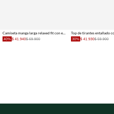
Camiseta manga larga relaxed fit con escote en V en algodón blanco para mujer
40%
$ 41.940
$ 69.900
30%
$ 41.930
$ 59.900