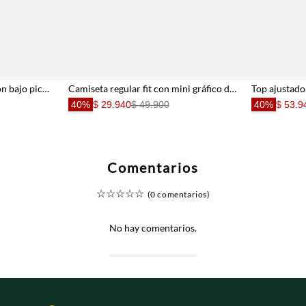
Top de tirantes entallado con bajo pico asimétrico en algodón marrón para mujer
Camiseta regular fit con mini gráfico delantero en algodón blanco para mujer
40%
$ 29.940
$ 49.900
40%
$ 53.9
Comentarios
☆
☆
☆
☆
☆
(0 comentarios)
No hay comentarios.