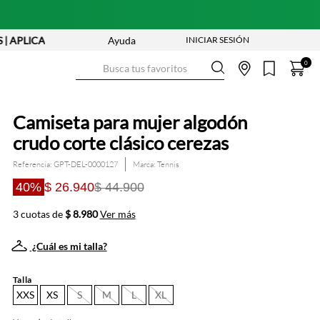
PLICAN TYC
2X1 EN CAMISETAS - REF. SELECCIONADAS | APLIC
Ayuda
Busca tus favoritos
0
Camiseta para mujer algodón
crudo corte clásico cerezas
Referencia
:
GPT-DEL-0000127
Tennis
40%
$ 26.940
$ 44.900
3 cuotas de
$ 8.980
Ver más
¿Cuál es mi talla?
Talla
XXS
XS
S
M
L
XL