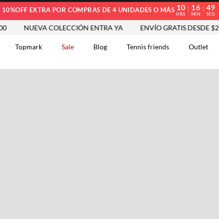
10
16
48
:
:
10%OFF EXTRA POR COMPRAS DE 4 UNIDADES O MÁS
HRS
MIN
SEG
NUEVA COLECCIÓN ENTRA YA
ENVÍO GRATIS DESDE $250.0
Topmark
Sale
Blog
Tennis friends
Outlet
DOS
Comentarios