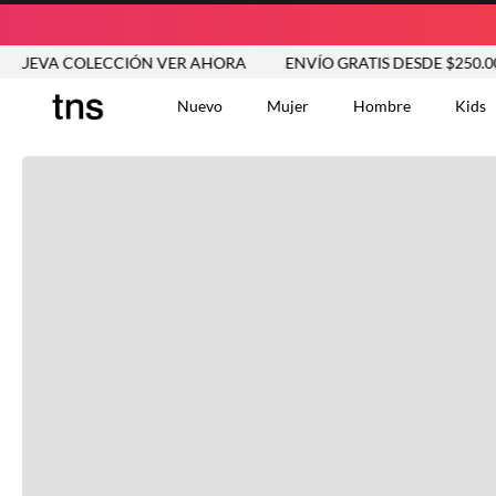
EVA COLECCIÓN VER AHORA
ENVÍO GRATIS DESDE $250.000
Nuevo
Mujer
Hombre
Kids
TÉRMINOS MÁS BUSCA
Tshirts
1
.
Vestidos
2
.
Jeans Mujer
3
.
Blusas
4
.
Chaleco
5
.
Falda
6
.
Chaqueta
7
.