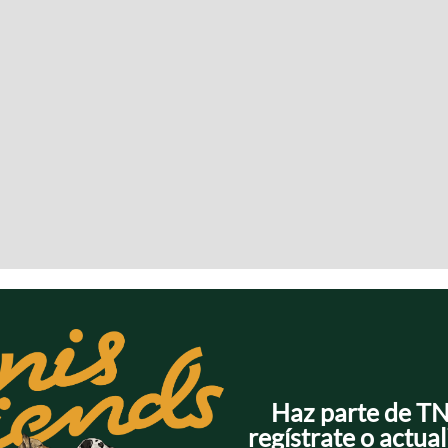
Haz parte de T
regístrate o actual