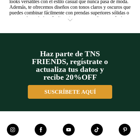
looks versátiles con el estilo casual que nunca pasa de moda.
Además, te ofrecemos diseños con tonos claros y oscuros que
puedes combinar fácilmente con prendas superiores sólidas o
estampadas y darle más dinamismo a tus outfits a través de
+
contrastes multicolores geniales. ¡Consigue la tuya, agrega el
café a tu colección de colores favoritos!
Haz parte de TNS
FRIENDS, regístrate o
actualiza tus datos y
recibe 20%OFF
SUSCRÍBETE AQUÍ