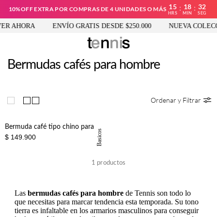
15
18
31
:
:
10%OFF EXTRA POR COMPRAS DE 4 UNIDADES O MÁS
HRS
MIN
SEG
ER AHORA
ENVÍO GRATIS DESDE $250.000
NUEVA COLECC
Bermudas cafés para hombre
Ordenar y Filtrar
Bermuda café tipo chino para hombre
Basicos
$ 149.900
1
productos
Las
bermudas cafés para hombre
de Tennis son todo lo
que necesitas para marcar tendencia esta temporada. Su tono
tierra es infaltable en los armarios masculinos para conseguir