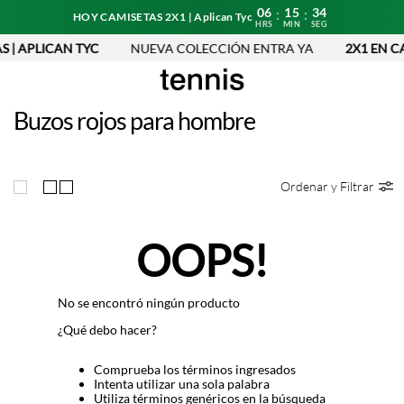
06
15
34
:
:
HOY CAMISETAS 2X1 | Aplican Tyc
HRS
MIN
SEG
 | APLICAN TYC
NUEVA COLECCIÓN ENTRA YA
2X1 EN CA
Buzos rojos para hombre
Ordenar y Filtrar
OOPS!
No se encontró ningún producto
¿Qué debo hacer?
Comprueba los términos ingresados
Intenta utilizar una sola palabra
Utiliza términos genéricos en la búsqueda