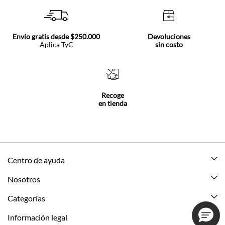
Envío gratis desde $250.000
Devoluciones
Aplica TyC
sin costo
Recoge
en tienda
Centro de ayuda
Mis pedidos
Nosotros
Rastrea tu pedido
Acerca de Tennis
Categorías
Devoluciones
Tennis Ecuador
Nuevo
Información legal