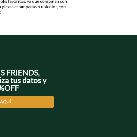
looks favoritos, ya que combinan con
 piezas estampadas o unicolor, con
!
NS FRIENDS,
iza tus datos y
0%OFF
 AQUÍ