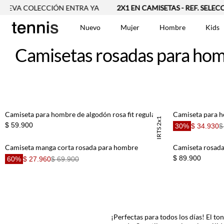
UEVA COLECCIÓN ENTRA YA
2X1 EN CAMISETAS - REF. SELEC
Nuevo
Mujer
Hombre
Kids
Camisetas rosadas para ho
TÉRMINOS MÁS BUSCA
Vestidos
1
.
Blusas
2
.
Jeans Mujer
3
.
Chaleco
4
.
Camiseta para hombre de algodón rosa fit regular con mini raqueta
TSHIRTS 2x1
$ 59.900
30%
$ 34.930
$
Falda
5
.
Vestido
6
.
Camiseta manga corta rosada para hombre
Camiseta rosad
Chaqueta
7
.
$ 89.900
60%
$ 27.960
$ 69.900
Basicos
Short
8
.
Bermuda
9
.
Camisetas Mujer
10
.
¡Perfectas para todos los días! El to