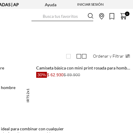
DAS | APLICAN TYC
Ayuda
Busca tus favoritos
0
Ordenar y Filtrar
bre
Camiseta básica con mini print rosada para hombre
30%
$ 62.930
$ 89.900
a hombre
TSHIRTS 2x1
Basicos
n ideal para combinar con cualquier