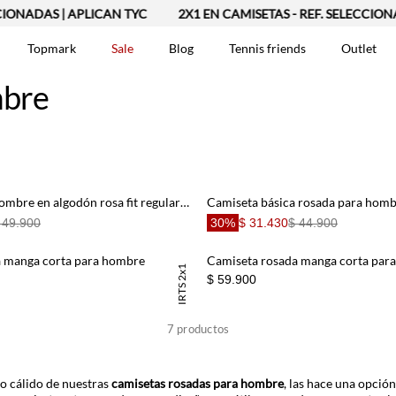
CIONADAS | APLICAN TYC
2X1 EN CAMISETAS - REF. SELECCIONA
Topmark
Sale
Blog
Tennis friends
Outlet
mbre
DOS
Camiseta para hombre en algodón rosa fit regular con gráfico
Camiseta básica rosada para hom
 49.900
30%
$ 31.430
$ 44.900
a manga corta para hombre
Camiseta rosada manga corta par
TSHIRTS 2x1
$ 59.900
7
productos
Basicos
no cálido de nuestras
camisetas rosadas para hombre
, las hace una opció