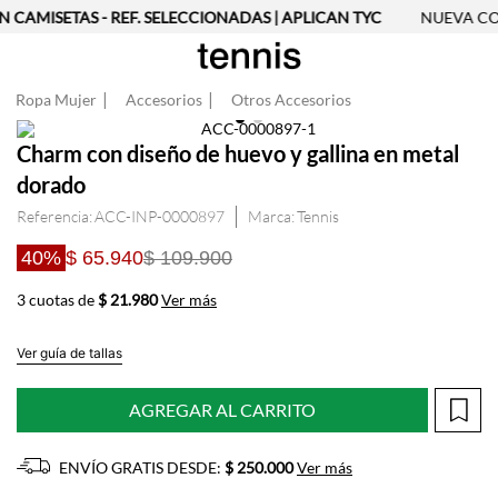
N CAMISETAS - REF. SELECCIONADAS | APLICAN TYC
NUEVA COL
Ropa Mujer
Accesorios
Otros Accesorios
Charm con diseño de huevo y gallina en metal
dorado
Referencia
:
ACC-INP-0000897
Tennis
40%
$ 65.940
$ 109.900
3 cuotas de
$ 21.980
Ver más
Ver guía de tallas
AGREGAR AL CARRITO
ENVÍO GRATIS DESDE:
$ 250.000
Ver más