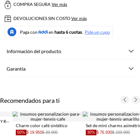
COMPRA SEGURA
Ver más
DEVOLUCIONES SIN COSTO
Ver más
Información del producto
Garantía
Recomendados para ti
DANIELA SALCEDO
DANIELA SALCEDO
Set de mini charms con dijes mixtos en metal bicolor para mujer
Broche pin formato clásico con dijes candado y espina en metal plateado para mujer
40%
$ 65.940
$ 10
9.900
30%
$ 62.930
$ 89.900