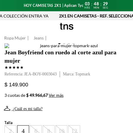
03
48
29
:
:
HOY CAMISETAS 2X1 | Aplican Tyc
HRS
MIN
SEG
 COLECCIÓN ENTRA YA
2X1 EN CAMISETAS - REF. SELECCIONA
Ropa Mujer
Jeans
Jean Boyfriend con ruedo al corte azul para
mujer
★
★
★
★
★
Referencia
:
JEA-BOY-0003043
Topmark
$ 149.900
3 cuotas de
$ 49.966,67
Ver más
¿Cuál es mi talla?
Talla
2
4
6
8
10
12