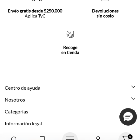
Envío gratis desde $250.000
Devoluciones
Aplica TyC
sin costo
Recoge
en tienda
Centro de ayuda
Mis pedidos
Nosotros
Rastrea tu pedido
Acerca de Tennis
Categorías
Devoluciones
Tennis Ecuador
Nuevo
Información legal
Mi cuenta
Nuestras tiendas
Mujer
Promociones vigentes
0
Cómo comprar