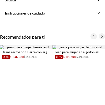
Instrucciones de cuidado
Recomendados para ti
Jeans rectos con cierre con argolla en denim para mujer
Jean para mujer en algodón azul silueta horseshoe con pretina
30%
$ 146.930
$ 209.900
40%
$ 119.940
$ 199.900