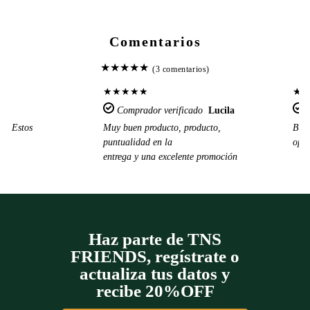
Comentarios
★
★
★
★
★
(3 comentarios)
★
★
★
★
★
★
Comprador verificado
Lucila
s. Estos
Muy buen producto, producto,
Buen
puntualidad en la
opor
r.
entrega y una excelente promoción
Haz parte de TNS
FRIENDS, regístrate o
actualiza tus datos y
recibe 20%OFF