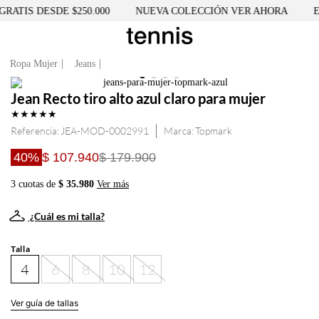
RATIS DESDE $250.000
NUEVA COLECCIÓN VER AHORA
EN
Ropa Mujer
Jeans
Jean Recto tiro alto azul claro para mujer
★
★
★
★
★
Referencia
:
JEA-MOD-0002991
Topmark
40%
$ 107.940
$ 179.900
3 cuotas de
$ 35.980
Ver más
¿Cuál es mi talla?
Talla
4
6
8
10
12
Ver guía de tallas