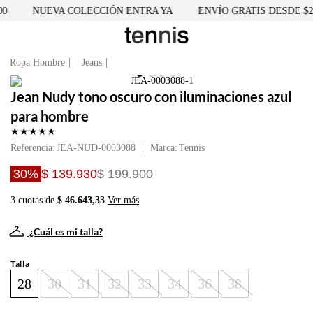
NUEVA COLECCIÓN ENTRA YA
ENVÍO GRATIS DESDE $250
Ropa Hombre
Jeans
Jean Nudy tono oscuro con iluminaciones azul
para hombre
★
★
★
★
★
Referencia
:
JEA-NUD-0003088
Tennis
30%
$ 139.930
$ 199.900
3 cuotas de
$ 46.643,33
Ver más
¿Cuál es mi talla?
Talla
28
30
31
32
33
34
36
38