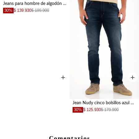
Jeans para hombre de algodón azul medio fit nudy con lavado desgastado suave
30%
$ 139.930
$ 199.900
+
+
+
Jean Nudy cinco bolsillos azul oscuro para hombre
30%
$ 125.930
$ 179.900
Comentarios