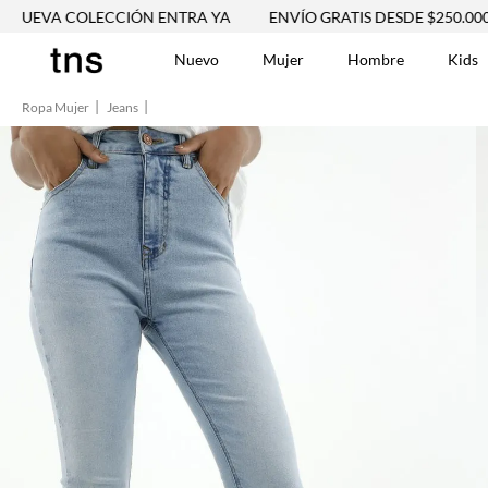
COLECCIÓN ENTRA YA
ENVÍO GRATIS DESDE $250.000
NU
Nuevo
Mujer
Hombre
Kids
Ropa Mujer
Jeans
TÉRMINOS MÁS BUSCA
Tshirts
1
.
Vestidos
2
.
Jeans Mujer
3
.
Blusas
4
.
Chaleco
5
.
Falda
6
.
Chaqueta
7
.
Vestido
8
.
Short
9
.
Camisetas Mujer
10
.