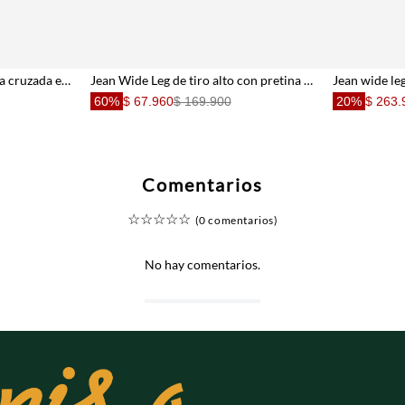
Jeans horseshoe con cintura cruzada en denim para mujer
Jean Wide Leg de tiro alto con pretina en contraste para mujer
60%
$ 67.960
$ 169.900
20%
$ 263.
Comentarios
☆
☆
☆
☆
☆
(0 comentarios)
No hay comentarios.