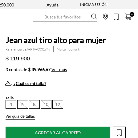
NUEVA COLECCIÓN ENTRA YA
Ayuda
ENVÍO GRATIS DESDE $250.0
Busca tus favoritos
0
Jean azul tiro alto para mujer
Referencia
:
JEA-PTA-0001948
Topmark
$ 119.900
3 cuotas de
$ 39.966,67
Ver más
¿Cuál es mi talla?
Talla
4
6
8
10
12
Ver guía de tallas
AGREGAR AL CARRITO