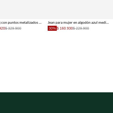
Jean wide leg con puntos metalizados en denim para mujer
Jean para mujer en algodón azul medio fit horseshoe con bolsillos de parche
920
$ 329.900
30%
$ 160.930
$ 229.900