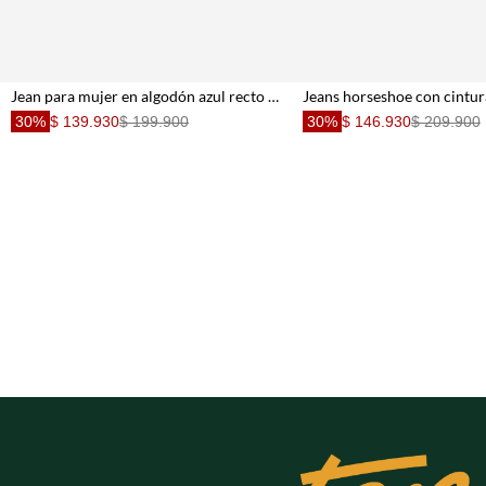
Jean para mujer en algodón azul recto con pretina
30%
$ 139.930
$ 199.900
30%
$ 146.930
$ 209.900