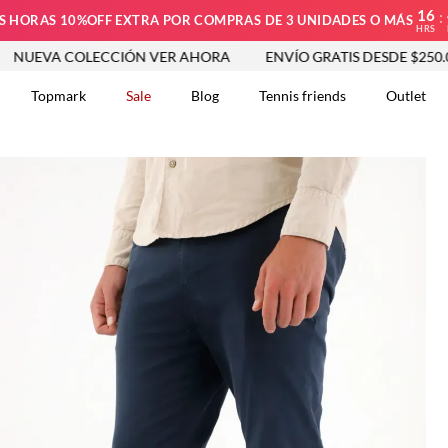
16
:
S HORAS 10%OFF EXTRA POR COMPRAS DE 3 UNIDADES O MÁS
HRS
COLECCIÓN VER AHORA
ENVÍO GRATIS DESDE $250.000
N
Topmark
Sale
Blog
Tennis friends
Outlet
DOS