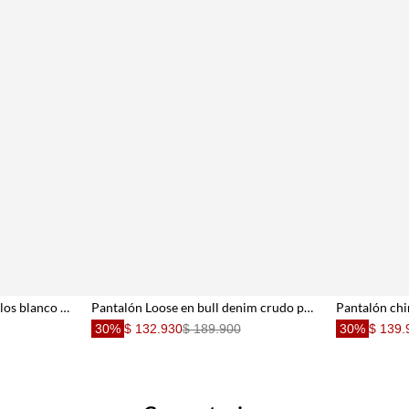
Pantalón Recto cinco bolsillos blanco para hombre
Pantalón Loose en bull denim crudo para hombre
30%
$ 132.930
$ 189.900
30%
$ 139.