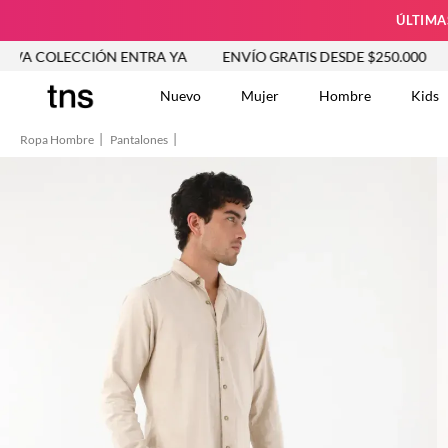
ÚLTIMA
CCIÓN ENTRA YA
ENVÍO GRATIS DESDE $250.000
NUEVA 
Nuevo
Mujer
Hombre
Kids
Ropa Hombre
Pantalones
TÉRMINOS MÁS BUSCA
Tshirts
1
.
Vestidos
2
.
Jeans Mujer
3
.
Blusas
4
.
Chaleco
5
.
Falda
6
.
Vestido
7
.
Chaqueta
8
.
Short
9
.
Camisetas Mujer
10
.