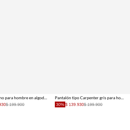
Pantalón chino para hombre en algodón gris slim con tobillo limpio
Pantalón tipo Carpenter gris para hombre
930
$ 199.900
30%
$ 139.930
$ 199.900