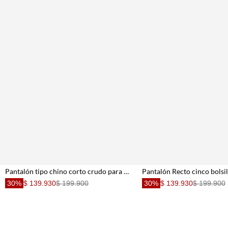
Pantalón tipo chino corto crudo para hombre
30%
$ 139.930
$ 199.900
30%
$ 139.930
$ 199.900