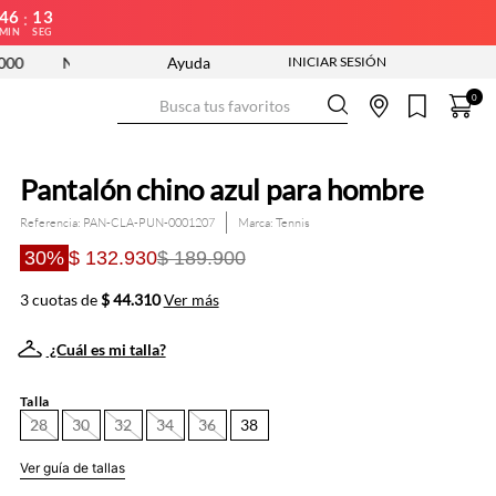
46
12
:
MIN
SEG
UEVA COLECCIÓN ENTRA YA
Ayuda
ENVÍO GRATIS DESDE $250.000
Busca tus favoritos
0
Pantalón chino azul para hombre
Referencia
:
PAN-CLA-PUN-0001207
Tennis
30%
$ 132.930
$ 189.900
3 cuotas de
$ 44.310
Ver más
¿Cuál es mi talla?
Talla
28
30
32
34
36
38
Ver guía de tallas