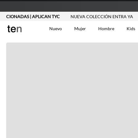
IONADAS | APLICAN TYC
NUEVA COLECCIÓN ENTRA YA
2X
Nuevo
Mujer
Hombre
Kids
TÉRMINOS MÁS BUSCA
Vestidos
1
.
Blusas
2
.
Jeans Mujer
3
.
Chaleco
4
.
Falda
5
.
Vestido
6
.
Chaqueta
7
.