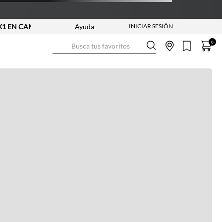
CAMISETAS - REF. SELECCIONADAS | APLICAN TYC
Ayuda
Busca tus favoritos
0
Ver más información
Ver más
Ver guía de tallas
NO DISPONIBLE
ENVÍO GRATIS DESDE:
$ 250.000
Ver más
COMPRA SEGURA
Ver más
DEVOLUCIONES SIN COSTO
Ver más