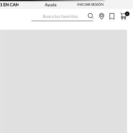
 CAMISETAS - REF. SELECCIONADAS | APLICAN TYC
Ayuda
Busca tus favoritos
0
Ver más información
Ver más
Ver guía de tallas
NO DISPONIBLE
ENVÍO GRATIS DESDE:
$ 250.000
Ver más
COMPRA SEGURA
Ver más
DEVOLUCIONES SIN COSTO
Ver más