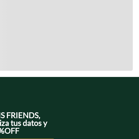
NS FRIENDS,
iza tus datos y
0%OFF