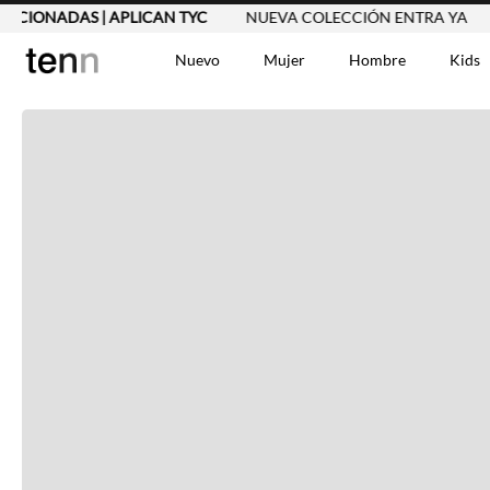
IONADAS | APLICAN TYC
NUEVA COLECCIÓN ENTRA YA
2X
Nuevo
Mujer
Hombre
Kids
TÉRMINOS MÁS BUSCA
Vestidos
1
.
Blusas
2
.
Jeans Mujer
3
.
Chaleco
4
.
Falda
5
.
Vestido
6
.
Chaqueta
7
.
Short
8
.
Bermuda
9
.
Camisetas Mujer
10
.