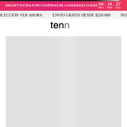
04
19
27
:
:
10%OFF EXTRA POR COMPRAS DE 4 UNIDADES O MÁS
HRS
MIN
SEG
ECCIÓN VER AHORA
ENVÍO GRATIS DESDE $250.000
NUEV