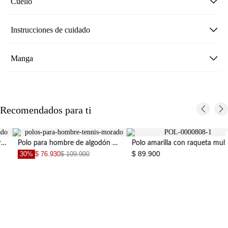
Cuello
Instrucciones de cuidado
Manga
Recomendados para ti
100% Algodón
 hombre de algodón morado fit regular con mini logo bordado
Polo amarilla con raqueta multicolor para hombre
$ 89.900
30%
$ 76.930
$ 109.900
Basicos