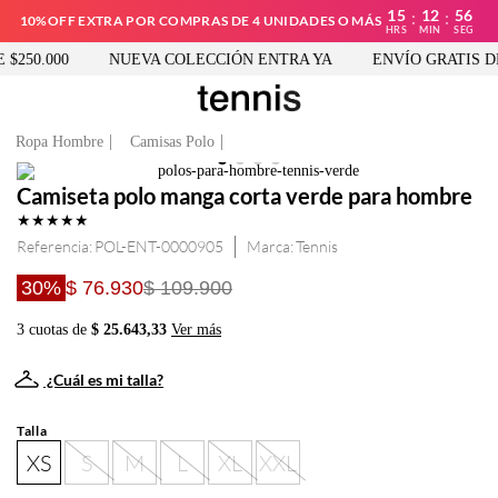
15
12
56
:
:
10%OFF EXTRA POR COMPRAS DE 4 UNIDADES O MÁS
HRS
MIN
SEG
250.000
NUEVA COLECCIÓN ENTRA YA
ENVÍO GRATIS DES
Ropa Hombre
Camisas Polo
Camiseta polo manga corta verde para hombre
★
★
★
★
★
Referencia
:
POL-ENT-0000905
Tennis
30%
$ 76.930
$ 109.900
3 cuotas de
$ 25.643,33
Ver más
¿Cuál es mi talla?
Talla
XS
S
M
L
XL
XXL