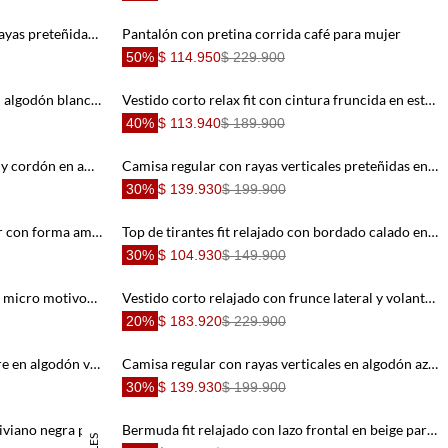
Camisa manga larga relajada con rayas preteñidas y textura arrugada en azul para hombre
Pantalón con pretina corrida café para mujer
50%
$ 114.950
$ 229.900
Chaqueta con textura en relieve en algodón blanco para mujer
Vestido corto relax fit con cintura fruncida en estampado beige para mujer
40%
$ 113.940
$ 189.900
Camisa relajada con bajo fruncido y cordón en amarillo pastel para mujer
Camisa regular con rayas verticales preteñidas en azul para hombre
30%
$ 139.930
$ 199.900
Chaleco fit corto con parte inferior con forma amplia en algodón blanco para mujer
Top de tirantes fit relajado con bordado calado en algodón beige para mujer
30%
$ 104.930
$ 149.900
Bermuda relajada con rayas finas y micro motivos en azul para mujer
Vestido corto relajado con frunce lateral y volante en encaje verde oliva para mujer
20%
$ 183.920
$ 229.900
Chaqueta tipo bomber para hombre en algodón verde oliva fit recto con parche de tigre
Camisa regular con rayas verticales en algodón azul para hombre
30%
$ 139.930
$ 199.900
Camiseta tipo esqueleto en tejido liviano negra para mujer
Bermuda fit relajado con lazo frontal en beige para mujer