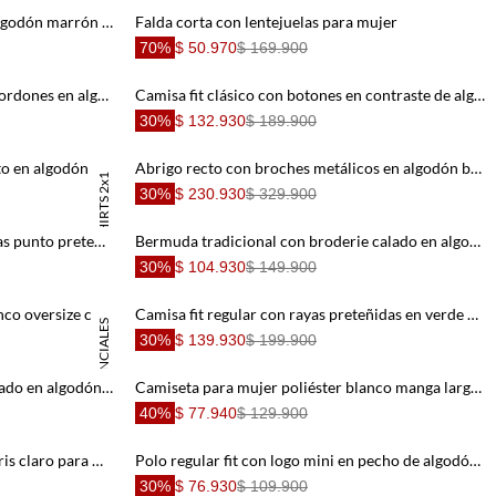
Vestido corto con falda globo en algodón marrón estampado para mujer
Falda corta con lentejuelas para mujer
70%
$ 50.970
$ 169.900
Buzo con capucha fit regular con cordones en algodón beige arena para hombre
Camisa fit clásico con botones en contraste de algodón verde salvia para hombre
30%
$ 132.930
$ 189.900
Camiseta regular fit con micro texto en algodón crema para hombre
Abrigo recto con broches metálicos en algodón beige para hombre
TSHIRTS 2x1
30%
$ 230.930
$ 329.900
Falda larga para mujer tennis, faldas punto preteñido
Bermuda tradicional con broderie calado en algodón beige para mujer
30%
$ 104.930
$ 149.900
Camisa para mujer en algodón blanco oversize con manga larga
Camisa fit regular con rayas preteñidas en verde claro para hombre
ESENCIALES
30%
$ 139.930
$ 199.900
Camiseta regular fit con mini bordado en algodón azul marino para hombre
Camiseta para mujer poliéster blanco manga larga texturizada
40%
$ 77.940
$ 129.900
Pantalón con textura de rayas en gris claro para mujer
Polo regular fit con logo mini en pecho de algodón naranja para hombre
30%
$ 76.930
$ 109.900