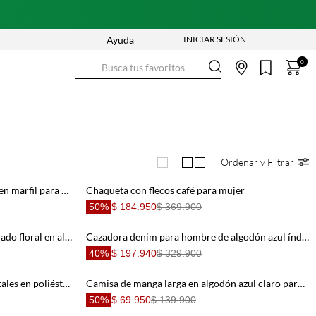
Ayuda
Busca tus favoritos
0
Ordenar y Filtrar
Camiseta boxy con mangas caídas en marfil para mujer
Chaqueta con flecos café para mujer
50%
$ 184.950
$ 369.900
Bermuda tradicional con borde calado floral en algodón blanco para mujer
Cazadora denim para hombre de algodón azul índigo fit relajado con costuras en contraste
40%
$ 197.940
$ 329.900
Chaleco fit relajado con lazos frontales en poliéster beige para mujer
Camisa de manga larga en algodón azul claro para mujer
50%
$ 69.950
$ 139.900