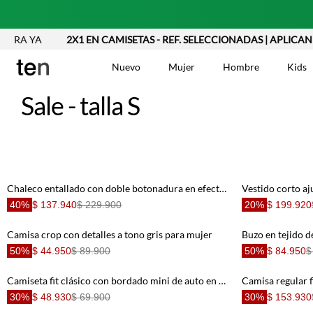
 YA
2X1 EN CAMISETAS - REF. SELECCIONADAS | APLICAN TYC
Nuevo
Mujer
Hombre
Kids
Sale - talla S
TÉRMINOS MÁS BUSCA
Vestidos
1
.
Chaleco entallado con doble botonadura en efecto cuero verde oliva para mujer
Blusas
2
.
40%
$ 137.940
$ 229.900
20%
$ 199.920
Jeans Mujer
3
.
Chaleco
Camisa crop con detalles a tono gris para mujer
4
.
Buzo en tejido d
50%
$ 44.950
$ 89.900
50%
$ 84.950
$
Falda
5
.
Vestido
6
.
Camiseta fit clásico con bordado mini de auto en algodón beige para hombre
Chaqueta
30%
$ 48.930
$ 69.900
7
.
30%
$ 153.930