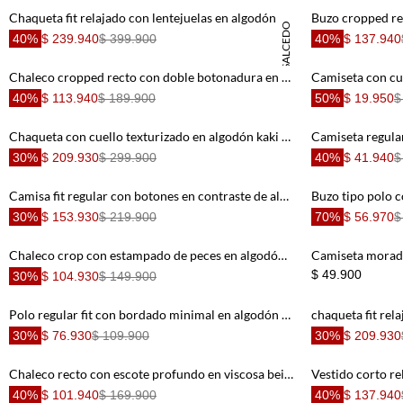
Short
8
.
Chaqueta fit relajado con lentejuelas en algodón azul claro para mujer
DANIELA SALCEDO
Bermuda
9
.
40%
$ 239.940
$ 399.900
40%
$ 137.940
Camisetas Mujer
10
.
Chaleco cropped recto con doble botonadura en lyocell beige para mujer
40%
$ 113.940
$ 189.900
50%
$ 19.950
$
Chaqueta con cuello texturizado en algodón kaki para hombre
30%
$ 209.930
$ 299.900
40%
$ 41.940
$
Camisa fit regular con botones en contraste de algodón blanco para hombre
Buzo tipo polo 
30%
$ 153.930
$ 219.900
70%
$ 56.970
$
Chaleco crop con estampado de peces en algodón naranja para mujer
Camiseta morada
$ 49.900
30%
$ 104.930
$ 149.900
Polo regular fit con bordado minimal en algodón azul para hombre
30%
$ 76.930
$ 109.900
30%
$ 209.930
Chaleco recto con escote profundo en viscosa beige para mujer
40%
$ 101.940
$ 169.900
40%
$ 137.940