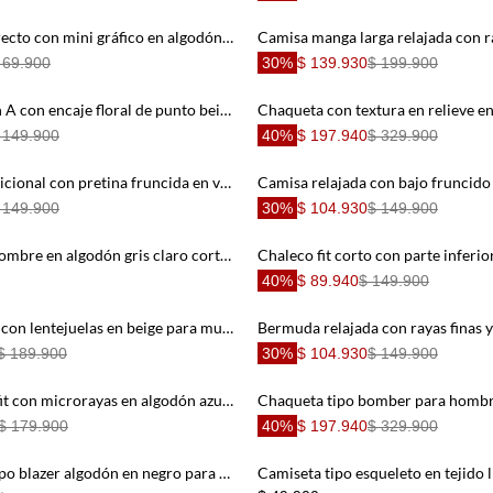
Camiseta corte recto con mini gráfico en algodón blanco para hombre
 69.900
30%
$ 139.930
$ 199.900
Falda corta fit en A con encaje floral de punto beige y marrón para mujer
 149.900
40%
$ 197.940
$ 329.900
Bermuda fit tradicional con pretina fruncida en verde menta para mujer
 149.900
30%
$ 104.930
$ 149.900
Camiseta para hombre en algodón gris claro corte regular con raquetas
40%
$ 89.940
$ 149.900
Falda mini recta con lentejuelas en beige para mujer
$ 189.900
30%
$ 104.930
$ 149.900
Camisa regular fit con microrayas en algodón azul claro para hombre
$ 179.900
40%
$ 197.940
$ 329.900
Chaleco corto tipo blazer algodón en negro para mujer