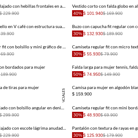
Buzo cropped relajado con hebillas frontales en algodón café para mujer
$ 229.900
40%
$ 101.940
$ 169.900
Camiseta con cuello en V café con estructura suave para mujer
 39.900
30%
$ 132.930
$ 189.900
Camiseta regular fit con bolsillo y mini gráfico de algodón blanco para hombre
 69.900
30%
$ 55.930
$ 79.900
con bordados para mujer
 189.900
50%
$ 74.950
$ 149.900
 de tiras para mujer
ESENCIALES
$ 159.900
chaqueta fit relajado con bolsillo angular en denim para hombre
$ 299.900
30%
$ 48.930
$ 69.900
Vestido corto relajado con escote lágrima anudado en verde oliva para mujer
$ 229.900
30%
$ 125.930
$ 179.900