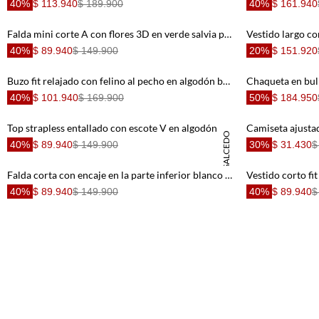
40%
$ 113.940
$ 189.900
40%
$ 161.940
Falda mini corte A con flores 3D en verde salvia para mujer
40%
$ 89.940
$ 149.900
20%
$ 151.920
Buzo fit relajado con felino al pecho en algodón blanco para hombre
40%
$ 101.940
$ 169.900
50%
$ 184.950
Top strapless entallado con escote V en algodón negro para mujer
DANIELA SALCEDO
40%
$ 89.940
$ 149.900
30%
$ 31.430
$
Falda corta con encaje en la parte inferior blanco para mujer
40%
$ 89.940
$ 149.900
40%
$ 89.940
$
Polo para hombre de algodón rosa regular fit con tono pastel sólido
40%
$ 65.940
$ 109.900
40%
$ 119.940
Chaqueta tipo cuero brillante para mujer
50%
$ 184.950
$ 369.900
40%
$ 101.940
Falda mini con nudo lateral en algodón blanco y amarillo para mujer