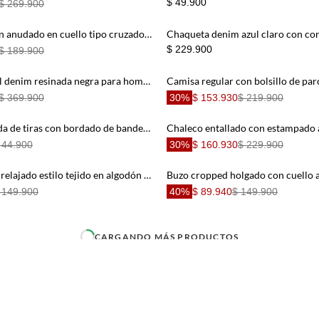
$ 49.900
$ 269.900
Vestido largo con anudado en cuello tipo cruzado en tono rosa para mujer
$ 229.900
$ 189.900
Chaqueta en bull denim resinada negra para hombre
$ 369.900
30%
$ 153.930
$ 219.900
Camiseta ajustada de tiras con bordado de bandera de Colombia en blanco para mujer
 44.900
30%
$ 160.930
$ 229.900
Vestido corto fit relajado estilo tejido en algodón verde lima para mujer
 149.900
40%
$ 89.940
$ 149.900
Buzo ajuste relajado con textura en gris para hombre
Chaqueta en gamuza sintética neg
$ 199.900
50%
$ 164.950
$ 329.900
Chaleco con diseño cruzado café con caída natural para mujer
$ 169.900
30%
$ 118.930
$ 169.900
Bermuda fit fluido con textura amarillo pastel para mujer
Chaleco con botones naranja para