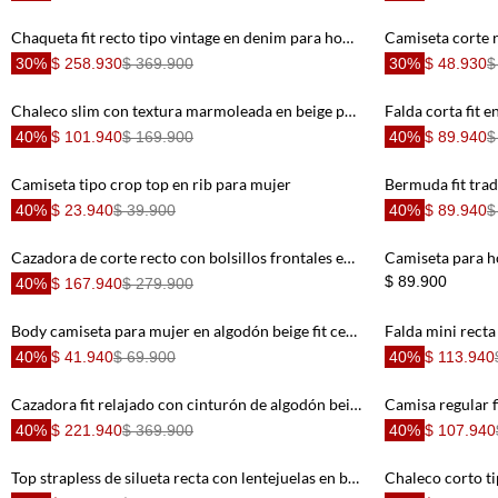
Chaqueta fit recto tipo vintage en denim para hombre
30%
$ 258.930
$ 369.900
30%
$ 48.930
$
Chaleco slim con textura marmoleada en beige para mujer
40%
$ 101.940
$ 169.900
40%
$ 89.940
$
Camiseta tipo crop top en rib para mujer
40%
$ 23.940
$ 39.900
40%
$ 89.940
$
Cazadora de corte recto con bolsillos frontales en algodón camel para hombre
$ 89.900
40%
$ 167.940
$ 279.900
Body camiseta para mujer en algodón beige fit ceñido acanalado
40%
$ 41.940
$ 69.900
40%
$ 113.940
Cazadora fit relajado con cinturón de algodón beige para mujer
40%
$ 221.940
$ 369.900
40%
$ 107.940
Top strapless de silueta recta con lentejuelas en beige para mujer