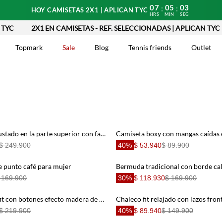
07
05
01
:
:
HOY CAMISETAS 2X1 | APLICAN TYC
HRS
MIN
SEG
2X1 EN CAMISETAS - REF. SELECCIONADAS | APLICAN TYC
Topmark
Sale
Blog
Tennis friends
Outlet
DOS
Vestido corto ajustado en la parte superior con falda amplia en algodón blanco para mujer
$ 249.900
40%
$ 53.940
$ 89.900
e punto café para mujer
 169.900
30%
$ 118.930
$ 169.900
Camisa regular fit con botones efecto madera de algodón gris topo para hombre
$ 219.900
40%
$ 89.940
$ 149.900