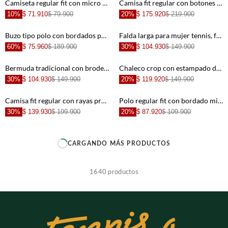
+
+
Camiseta regular fit con micro texto en algodón crema para hombre
Camisa fit regular con botones en contraste de algodón blanco para hombre
10%
$ 71.910
$ 79.900
20%
$ 175.920
$ 219.900
+
+
Buzo tipo polo con bordados para mujer
Falda larga para mujer tennis, faldas punto preteñido
60%
$ 75.960
$ 189.900
30%
$ 104.930
$ 149.900
+
+
Bermuda tradicional con broderie calado en algodón beige para mujer
Chaleco crop con estampado de peces en algodón naranja para mujer
30%
$ 104.930
$ 149.900
20%
$ 119.920
$ 149.900
+
+
Camisa fit regular con rayas preteñidas en verde claro para hombre
Polo regular fit con bordado minimal en algodón azul para hombre
30%
$ 139.930
$ 199.900
20%
$ 87.920
$ 109.900
+
+
CARGANDO MÁS PRODUCTOS
+
+
1640
productos
+
+