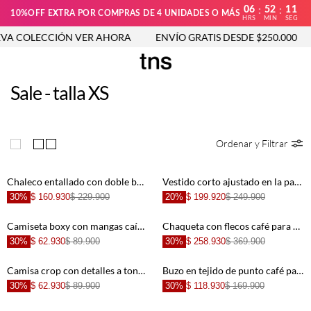
06
52
11
:
:
10%OFF EXTRA POR COMPRAS DE 4 UNIDADES O MÁS
HRS
MIN
SEG
A COLECCIÓN VER AHORA
ENVÍO GRATIS DESDE $250.000
Sale - talla XS
Ordenar y Filtrar
Chaleco entallado con doble botonadura en efecto cuero verde oliva para mujer
Vestido corto ajustado en la parte superior con falda amplia en algodón blanco para mujer
30%
$ 160.930
$ 229.900
20%
$ 199.920
$ 249.900
Camiseta boxy con mangas caídas en marfil para mujer
Chaqueta con flecos café para mujer
30%
$ 62.930
$ 89.900
30%
$ 258.930
$ 369.900
Camisa crop con detalles a tono gris para mujer
Buzo en tejido de punto café para mujer
30%
$ 62.930
$ 89.900
30%
$ 118.930
$ 169.900