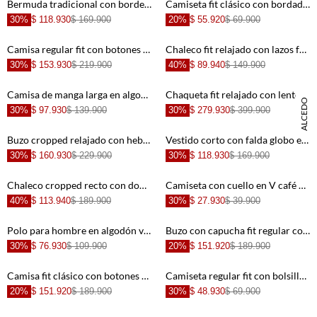
Bermuda tradicional con borde calado floral en algodón blanco para mujer
Camiseta fit clásico con bordado mini de auto en algodón beige para hombre
30%
$ 118.930
$ 169.900
20%
$ 55.920
$ 69.900
+
+
Camisa regular fit con botones efecto madera de algodón gris topo para hombre
Chaleco fit relajado con lazos frontales en poliéster beige para mujer
30%
$ 153.930
$ 219.900
40%
$ 89.940
$ 149.900
+
+
Camisa de manga larga en algodón azul claro para mujer
Chaqueta fit relajado con lentejuelas en algodón azul claro para mujer
DANIELA SALCEDO
30%
$ 97.930
$ 139.900
30%
$ 279.930
$ 399.900
+
+
Buzo cropped relajado con hebillas frontales en algodón café para mujer
Vestido corto con falda globo en algodón marrón estampado para mujer
30%
$ 160.930
$ 229.900
30%
$ 118.930
$ 169.900
+
+
Chaleco cropped recto con doble botonadura en lyocell beige para mujer
Camiseta con cuello en V café con estructura suave para mujer
40%
$ 113.940
$ 189.900
30%
$ 27.930
$ 39.900
+
+
Polo para hombre en algodón verde salvia fit regular con logo bordado
Buzo con capucha fit regular con cordones en algodón beige arena para hombre
30%
$ 76.930
$ 109.900
20%
$ 151.920
$ 189.900
+
+
Camisa fit clásico con botones en contraste de algodón verde salvia para hombre
Camiseta regular fit con bolsillo y mini gráfico de algodón blanco para hombre
20%
$ 151.920
$ 189.900
30%
$ 48.930
$ 69.900