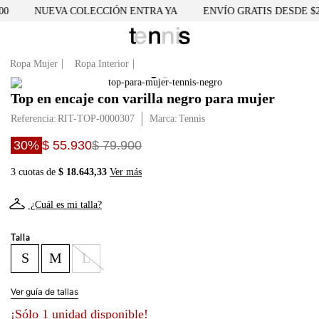
NUEVA COLECCIÓN ENTRA YA
ENVÍO GRATIS DESDE $250
Ropa Mujer
Ropa Interior
Top en encaje con varilla negro para mujer
Referencia
:
RIT-TOP-0000307
Tennis
30%
$ 55.930
$ 79.900
3 cuotas de
$ 18.643,33
Ver más
¿Cuál es mi talla?
Talla
S
M
L
Ver guía de tallas
¡Sólo 1 unidad disponible!