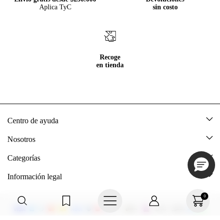
Aplica TyC
sin costo
Recoge
en tienda
Centro de ayuda
Mis pedidos
Nosotros
Rastrea tu pedido
Acerca de Tennis
Categorías
Devoluciones
Tennis Ecuador
Nuevo
Información legal
Mi cuenta
Nuestras tiendas
Mujer
Promociones vigentes
0
Cómo comprar
Tns Friends
Hombre
Política de envio y devolución
Guía de tallas