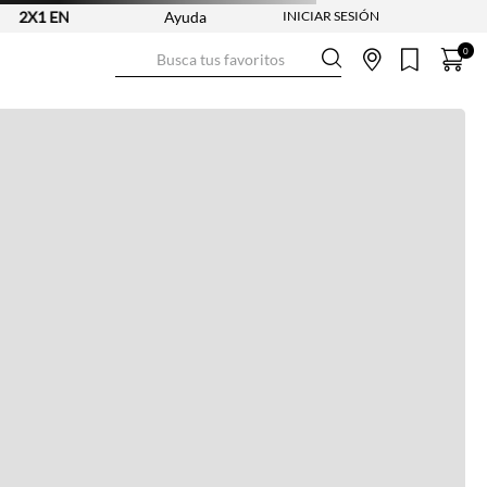
2X1 EN CAMISETAS - REF. SELECCIONADAS | APLICAN TYC
Ayuda
Busca tus favoritos
0
Ver más información
Ver más
Ver guía de tallas
NO DISPONIBLE
ENVÍO GRATIS DESDE:
$ 250.000
Ver más
COMPRA SEGURA
Ver más
DEVOLUCIONES SIN COSTO
Ver más