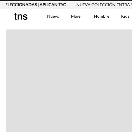
 SELECCIONADAS | APLICAN TYC
NUEVA COLECCIÓN ENTRA YA
Nuevo
Mujer
Hombre
Kids
TÉRMINOS MÁS BUSCA
Vestidos
1
.
Blusas
2
.
Jeans Mujer
3
.
Chaleco
4
.
Falda
5
.
Vestido
6
.
Chaqueta
7
.
Short
8
.
Bermuda
9
.
Camisetas Mujer
10
.