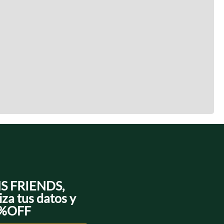
NS FRIENDS,
iza tus datos y
0%OFF