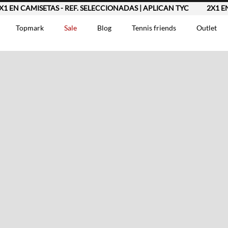
 EN CAMISETAS - REF. SELECCIONADAS | APLICAN TYC
2X1 EN 
Topmark
Sale
Blog
Tennis friends
Outlet
DOS
Comentarios