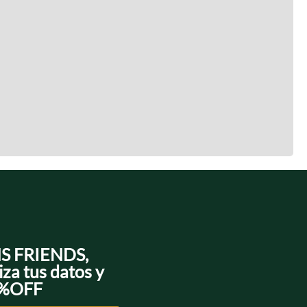
NS FRIENDS,
iza tus datos y
0%OFF