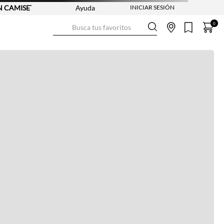
CAMISETAS - REF. SELECCIONADAS | APLICAN TYC
Ayuda
Busca tus favoritos
0
Ver más información
Ver más
Ver guía de tallas
NO DISPONIBLE
ENVÍO GRATIS DESDE:
$ 250.000
Ver más
COMPRA SEGURA
Ver más
DEVOLUCIONES SIN COSTO
Ver más