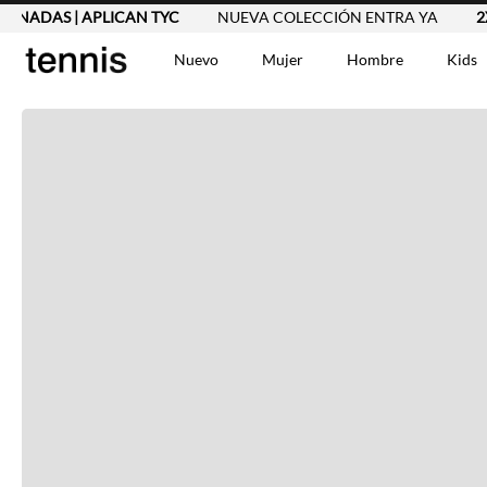
IONADAS | APLICAN TYC
NUEVA COLECCIÓN ENTRA YA
2X1
Nuevo
Mujer
Hombre
Kids
TÉRMINOS MÁS BUSCA
Vestidos
1
.
Blusas
2
.
Jeans Mujer
3
.
Chaleco
4
.
Falda
5
.
Vestido
6
.
Chaqueta
7
.
Short
8
.
Bermuda
9
.
Camisetas Mujer
10
.