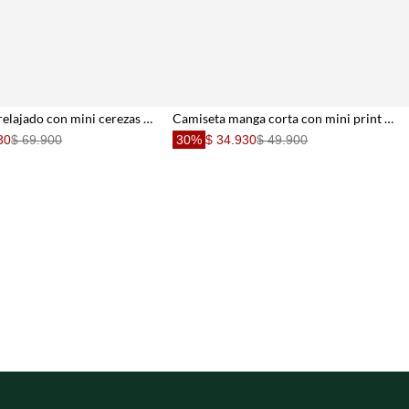
Camiseta fit relajado con mini cerezas en algodón crema para niña
Camiseta manga corta con mini print crudo para niña
30
$ 69.900
30%
$ 34.930
$ 49.900