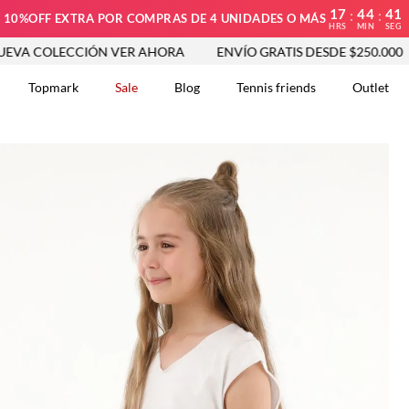
17
44
40
:
:
10%OFF EXTRA POR COMPRAS DE 4 UNIDADES O MÁS
HRS
MIN
SEG
LECCIÓN VER AHORA
ENVÍO GRATIS DESDE $250.000
NUE
Topmark
Sale
Blog
Tennis friends
Outlet
DOS