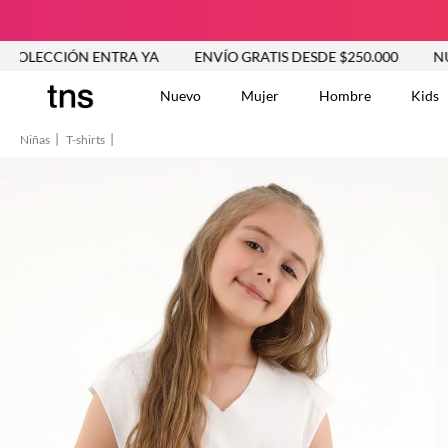
CIÓN ENTRA YA
ENVÍO GRATIS DESDE $250.000
NUEVA CO
Nuevo
Mujer
Hombre
Kids
Niñas
T-shirts
TÉRMINOS MÁS BUSCA
Tshirts
1
.
Vestidos
2
.
Jeans Mujer
3
.
Blusas
4
.
Chaleco
5
.
Falda
6
.
Chaqueta
7
.
Vestido
8
.
Short
9
.
Camisetas Mujer
10
.