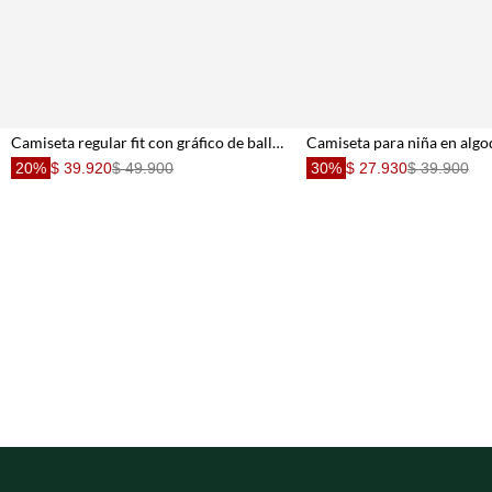
Camiseta regular fit con gráfico de ballet en algodón rosa para niña
20%
$ 39.920
$ 49.900
30%
$ 27.930
$ 39.900