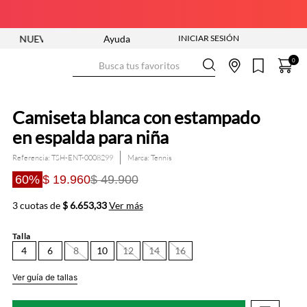
VA COLECCIÓN ENTRA YA
Ayuda
ENVÍO GRATIS DESDE $250.000
Busca tus favoritos
0
Camiseta blanca con estampado
en espalda para niña
Referencia
:
TSH-ENT-0008299
Tennis
60%
$ 19.960
$ 49.900
3 cuotas de
$ 6.653,33
Ver más
Talla
4
6
8
10
12
14
16
Ver guía de tallas