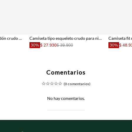
Camiseta para niña en algodón crudo fit recto con gráfico
Camiseta tipo esqueleto crudo para niña con acabado suave
30%
$ 27.930
$ 39.900
30%
$ 48.9
Comentarios
☆
☆
☆
☆
☆
(0 comentarios)
No hay comentarios.