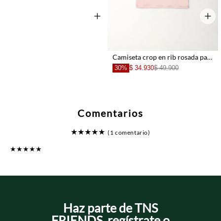
+
+
Camiseta crop en rib rosada para mujer
30%
$ 34.930
$ 49.900
Comentarios
★
★
★
★
★
(1 comentario)
★
★
★
★
★
Comprador verificado
Enviado
1 año atrás
por
Brizett
Hermosa camiseta. Tal cual la foto. 100% recomendado
Haz parte de TNS
FRIENDS, regístrate o