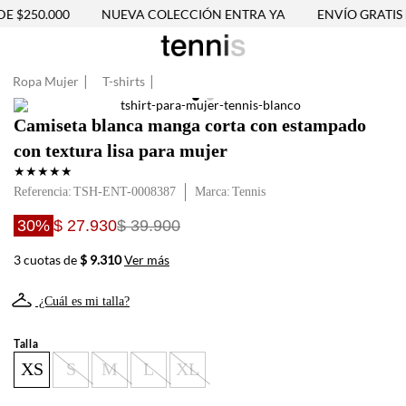
 $250.000
NUEVA COLECCIÓN ENTRA YA
ENVÍO GRATIS D
Ropa Mujer
T-shirts
Camiseta blanca manga corta con estampado
con textura lisa para mujer
★
★
★
★
★
Referencia
:
TSH-ENT-0008387
Tennis
30%
$ 27.930
$ 39.900
3 cuotas de
$ 9.310
Ver más
¿Cuál es mi talla?
Talla
XS
S
M
L
XL