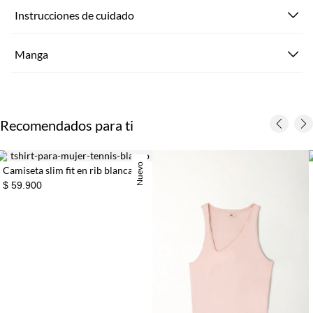
Instrucciones de cuidado
Manga
Recomendados para ti
uevo
n rib blanca para mujer
Camiseta bla
30%
$ 27.930
$ 39.900