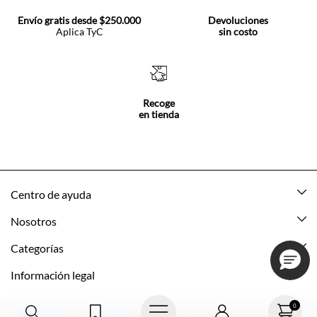
Envío gratis desde $250.000
Devoluciones
Aplica TyC
sin costo
Recoge
en tienda
Centro de ayuda
Mis pedidos
Nosotros
Rastrea tu pedido
Acerca de Tennis
Categorías
Devoluciones
Tennis Ecuador
Nuevo
Información legal
Mi cuenta
Nuestras tiendas
Mujer
Promociones vigentes
0
Cómo comprar
Tns Friends