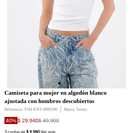
Camiseta para mujer en algodón blanco
ajustada con hombros descubiertos
Referencia
:
TSH-ENT-0009390
Tennis
40%
$ 29.940
$ 49.900
3 cuotas de
$ 9.980
Ver más