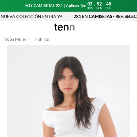
03
52
48
:
:
HOY CAMISETAS 2X1 | Aplican Tyc
HRS
MIN
SEG
UEVA COLECCIÓN ENTRA YA
2X1 EN CAMISETAS - REF. SELEC
Ropa Mujer
T-shirts