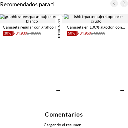
Recomendados para ti
TSHIRTS 2x1
Camiseta regular con gráfico Keep It Fresh en algodón blanco para mujer
Camiseta en 100% algodón con mini prints de arándanos para mujer
30%
$ 34.930
$ 49.900
50%
$ 34.950
$ 69.900
+
+
Comentarios
Cargando el resumen…