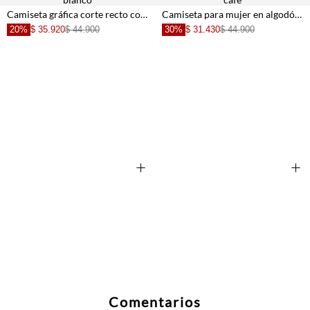
Camiseta gráfica corte recto con leopardo Rebel By Chaos en algodón blanco para mujer
Camiseta para mujer en algodón café fit clásico con tigres
20%
$ 35.920
$ 44.900
30%
$ 31.430
$ 44.900
+
+
Comentarios