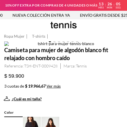
13
26
04
:
:
10%OFF EXTRA POR COMPRAS DE 4 UNIDADES O MÁS
HRS
MIN
SEG
NUEVA COLECCIÓN ENTRA YA
ENVÍO GRATIS DESDE $250
Ropa Mujer
T-shirts
Camiseta para mujer de algodón blanco fit
relajado con hombro caído
Referencia
:
TSH-ENT-0009428
Tennis
$ 59.900
3 cuotas de
$ 19.966,67
Ver más
¿Cuál es mi talla?
Color