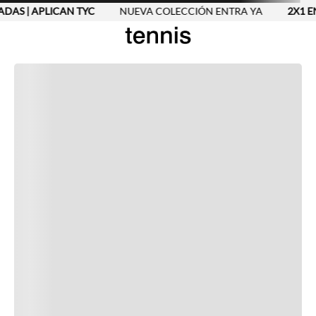
ADAS | APLICAN TYC
NUEVA COLECCIÓN ENTRA YA
2X1 EN