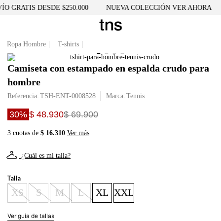
O GRATIS DESDE $250.000
NUEVA COLECCIÓN VER AHORA
Ropa Hombre
T-shirts
Camiseta con estampado en espalda crudo para
hombre
Referencia
:
TSH-ENT-0008528
Tennis
30%
$ 48.930
$ 69.900
3 cuotas de
$ 16.310
Ver más
¿Cuál es mi talla?
Talla
XS
S
M
L
XL
XXL
Ver guía de tallas