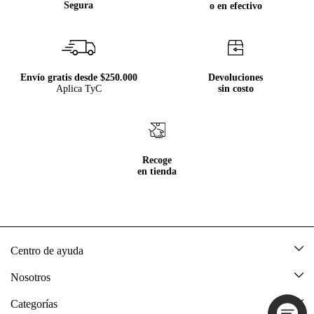
Segura
o en efectivo
Envío gratis desde $250.000
Devoluciones
Aplica TyC
sin costo
Recoge
en tienda
Centro de ayuda
Mis pedidos
Nosotros
Rastrea tu pedido
Acerca de Tennis
Categorías