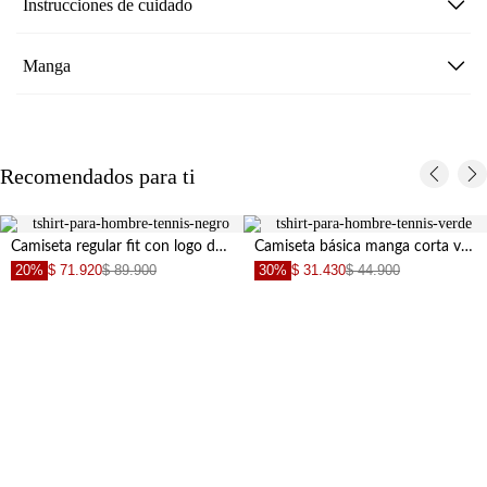
Instrucciones de cuidado
Manga
Recomendados para ti
Camiseta regular fit con logo de raquetas en algodón negro para hombre
Camiseta básica manga corta verde de ajuste cómodo para hombre
20%
$ 71.920
$ 89.900
30%
$ 31.430
$ 44.900