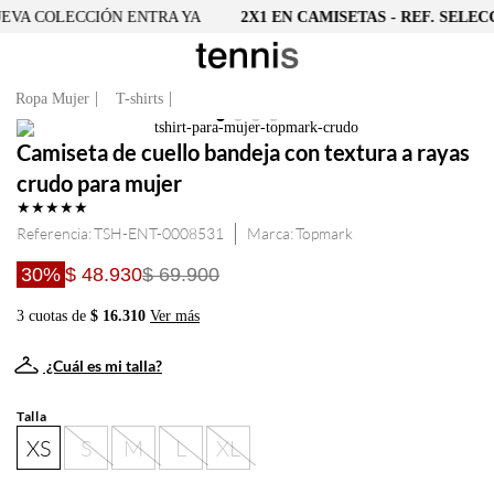
VA COLECCIÓN ENTRA YA
2X1 EN CAMISETAS - REF. SELEC
Ropa Mujer
T-shirts
Camiseta de cuello bandeja con textura a rayas
crudo para mujer
★
★
★
★
★
Referencia
:
TSH-ENT-0008531
Topmark
30%
$ 48.930
$ 69.900
3 cuotas de
$ 16.310
Ver más
¿Cuál es mi talla?
Talla
XS
S
M
L
XL