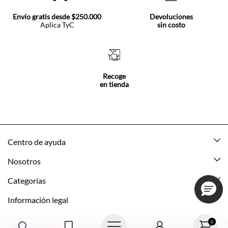
Envío gratis desde $250.000
Devoluciones
Aplica TyC
sin costo
Recoge
en tienda
Centro de ayuda
Mis pedidos
Nosotros
Rastrea tu pedido
Acerca de Tennis
Categorías
Devoluciones
Tennis Ecuador
Nuevo
Información legal
Mi cuenta
Nuestras tiendas
Mujer
Promociones vigentes
0
Cómo comprar