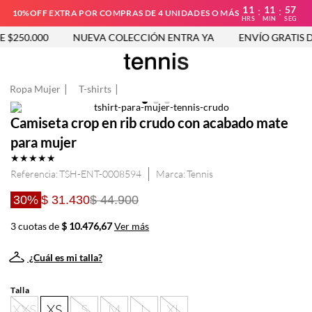
11
11
57
:
:
10%OFF EXTRA POR COMPRAS DE 4 UNIDADES O MÁS
HRS
MIN
SEG
$250.000
NUEVA COLECCIÓN ENTRA YA
ENVÍO GRATIS DE
Ropa Mujer
T-shirts
Camiseta crop en rib crudo con acabado mate
para mujer
★
★
★
★
★
Referencia
:
TSH-ENT-0008594
Tennis
30%
$ 31.430
$ 44.900
3 cuotas de
$ 10.476,67
Ver más
¿Cuál es mi talla?
Talla
XXS
XS
S
M
L
XL