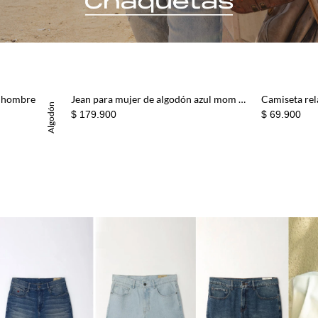
a hombre
Jean para mujer de algodón azul mom fit con pretina
100% Algodón
$ 179.900
$ 69.900
Basicos