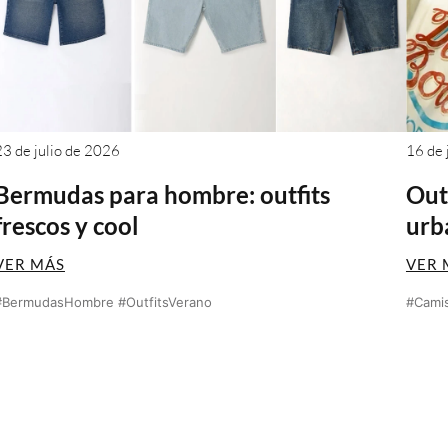
23 de julio de 2026
16 de 
Bermudas para hombre: outfits
Outf
frescos y cool
urb
VER MÁS
VER 
#BermudasHombre #OutfitsVerano
#Camis