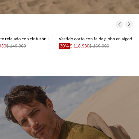
Bermuda corte relajado con cinturón lazo en rayas terracota para mujer
Vestido corto con falda globo en algodón marrón estampado para mujer
930
$ 149.900
30%
$ 118.930
$ 169.900