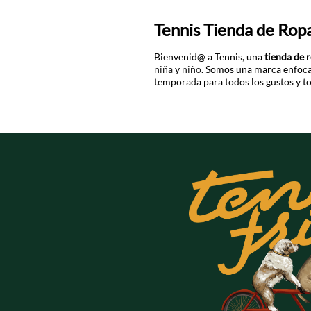
Tennis Tienda de Rop
Bienvenid@ a Tennis, una
tienda de 
niña
y
niño
. Somos una marca enfocad
temporada para todos los gustos y to
Tienda de ropa de mu
Tenemos una gran variedad de piezas
Recopilamos lo mejor de las tendenci
Tienda de ropa de h
Nos encanta vivir lo último de cada 
buscan prendas para su día a día.
Tienda de ropa infanti
Somos una marca que piensa en toda l
mejor de la
moda online
también a su