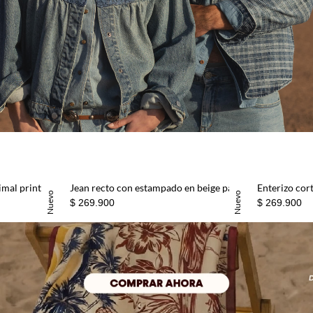
Vestido corto fluido con animal print en café para mujer
Jean recto con estampado en beige para mujer
Nuevo
Nuevo
$ 269.900
$ 269.900