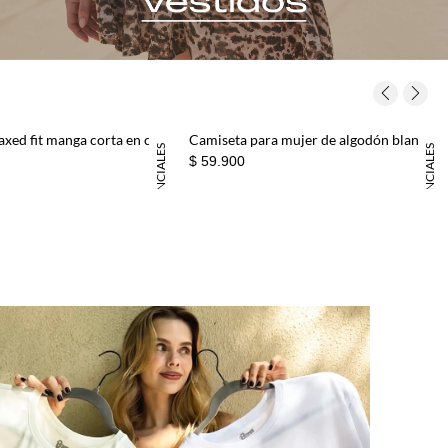
Camiseta relaxed fit manga corta en café para mujer
Camiseta para mujer de algodón blanco fit relajado con hombro caído
ESENCIALES
ESENCIALES
$ 59.900
Nuevo