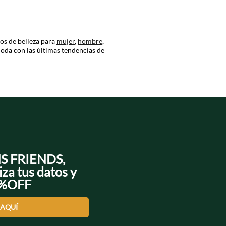
os de belleza para
mujer
,
hombre
,
oda con las últimas tendencias de
evas prendas para su armario.
súper originales.
 que aman la comodidad, el color y
NS FRIENDS,
iza tus datos y
0%OFF
a colección especial para llevar lo
 AQUÍ