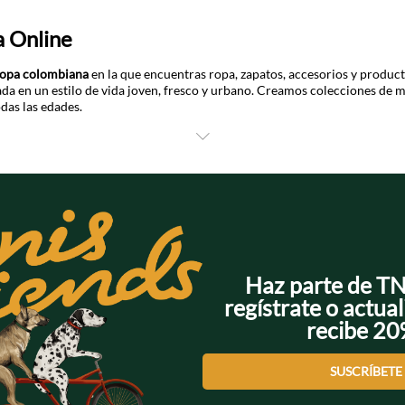
a Online
ropa colombiana
en la que encuentras ropa, zapatos, accesorios y product
a en un estilo de vida joven, fresco y urbano. Creamos colecciones de m
das las edades.
jer
 diseñadas para aquellas que aman la moda y están siempre buscando nu
as y las transformamos en piezas auténticas para crear looks versátiles y 
ombre
tendencia, y eso incluye a los hombres, por eso diseñamos piezas para los
Haz parte de T
regístrate o actual
recibe 2
l para niños y niñas
a familia y eso incluye a los más pequeños. Para ellos hemos diseñado un
SUSCRÍBETE
 clóset.