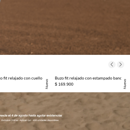
Enterizo corto fit relajado con cuello cruzado en algodón beige claro para mujer
Buzo fit relajado con estampado bandana en algodón crudo para mujer
Nuevo
Nuevo
$ 169.900