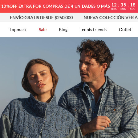
12
35
16
:
:
10%OFF EXTRA POR COMPRAS DE 4 UNIDADES O MÁS
HRS
MIN
SEG
TIS DESDE $250.000
NUEVA COLECCIÓN VER AHORA
ENV
Topmark
Sale
Blog
Tennis friends
Outlet
DOS