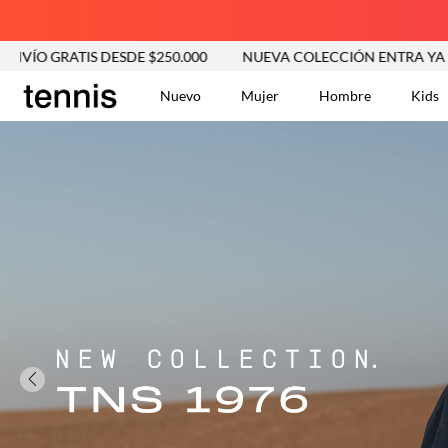
DESDE $250.000
NUEVA COLECCIÓN ENTRA YA
ENVÍO GRA
Nuevo
Mujer
Hombre
Kids
TÉRMINOS MÁS BUSCA
Tshirts
1
.
Vestidos
2
.
Jeans Mujer
3
.
Blusas
4
.
Chaleco
5
.
Falda
6
.
Chaqueta
7
.
Vestido
8
.
Short
9
.
Camisetas Mujer
10
.