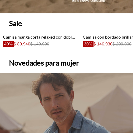
Sale
Camisa manga corta relaxed con doble lazo frontal de terracota para mujer
40%
$ 89.940
$ 149.900
30%
$ 146.930
$ 209.900
Novedades para mujer