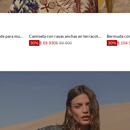
Camisa con bordado brillante para mujer
Camiseta con rayas anchas en terracota para mujer
30%
$ 69.930
$ 99.900
30%
$ 104.