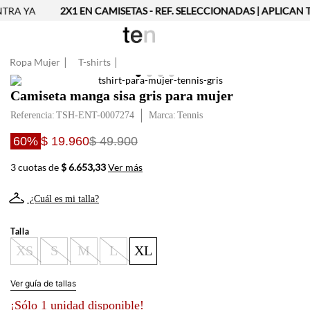
TRA YA
2X1 EN CAMISETAS - REF. SELECCIONADAS | APLICAN T
Ropa Mujer
T-shirts
Camiseta manga sisa gris para mujer
Referencia
:
TSH-ENT-0007274
Tennis
60%
$ 19.960
$ 49.900
3 cuotas de
$ 6.653,33
Ver más
¿Cuál es mi talla?
Talla
XS
S
M
L
XL
Ver guía de tallas
¡Sólo 1 unidad disponible!