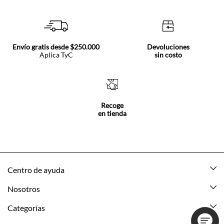
Envío gratis desde $250.000
Devoluciones
Aplica TyC
sin costo
Recoge
en tienda
Centro de ayuda
Mis pedidos
Nosotros
Rastrea tu pedido
Acerca de Tennis
Categorías
Devoluciones
Tennis Ecuador
Nuevo