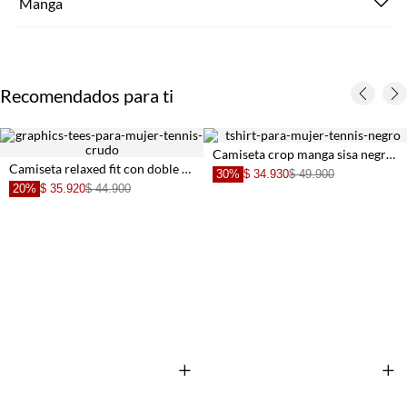
Manga
Recomendados para ti
Camiseta crop manga sisa negra con acabado ligero para mujer
Camiseta relaxed fit con doble estrella de mar en algodón blanco para mujer
30%
$ 34.930
$ 49.900
20%
$ 35.920
$ 44.900
+
+